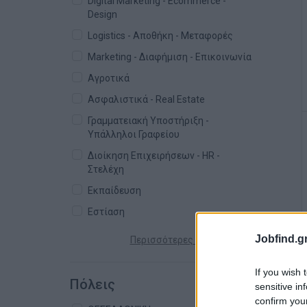
Digital Marketing - Ecommerce -
Design
Logistics - Αποθήκη - Μεταφορές
Marketing - Διαφήμιση - Επικοινωνία
Αγροτικά
Ασφαλιστικά - Real Estate
Γραμματειακή Υποστήριξη -
Υπάλληλοι Γραφείου
Διοίκηση Επιχειρήσεων - HR -
Στελέχη
Εκπαίδευση
Εστίαση
Jobfind.gr
Περισσότερες κατηγορίες +
If you wish 
Πόλεις
sensitive in
confirm you