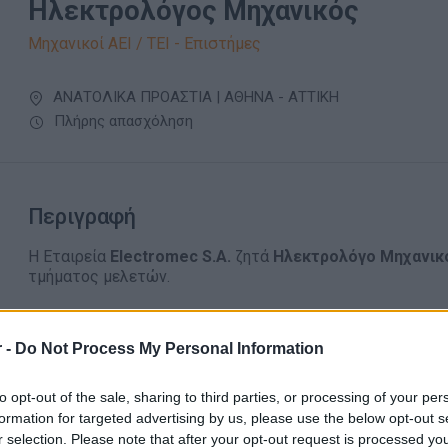
Ηλεκτρολόγος Μηχανικός
Μηχανικοί ΑΕΙ / ΤΕΙ - Επιστήμες
ΑΝΑΤΟΛΙΚΑ ΠΡΟΑΣΤΙΑ | ΑΘΗΝΑ - ΑΤΤΙΚΗ
Πλήρης απασχόληση
Περιγραφή
Η Εταιρεία
Electromec S.A.
ζητά
Ηλεκτρολόγο Μηχανι
τμήματος μελετών.
Απαραίτητα Προσόντα
 -
Do Not Process My Personal Information
Γνώσεις Ρουμανικής Γλώσσας
Δεν είναι απαραίτητη η προϋπηρεσία
to opt-out of the sale, sharing to third parties, or processing of your per
formation for targeted advertising by us, please use the below opt-out s
r selection. Please note that after your opt-out request is processed y