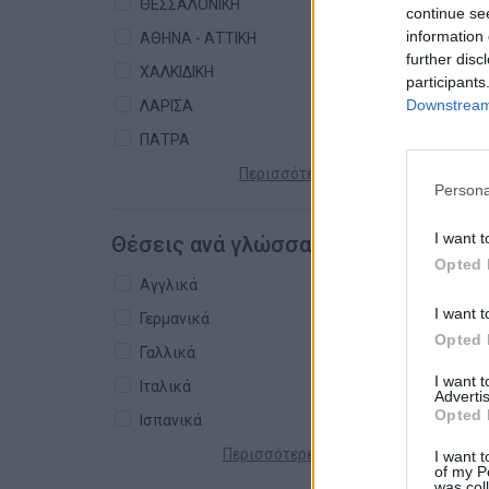
ΘΕΣΣΑΛΟΝΙΚΗ
continue se
information 
ΑΘΗΝΑ - ΑΤΤΙΚΗ
further disc
ΧΑΛΚΙΔΙΚΗ
participants
Downstream 
ΛΑΡΙΣΑ
ΠΑΤΡΑ
Περισσότερες πόλεις +
Persona
I want t
Θέσεις ανά γλώσσα
Opted 
Αγγλικά
I want t
Γερμανικά
Opted 
Γαλλικά
I want 
Ιταλικά
Advertis
Opted 
Ισπανικά
Περισσότερες γλώσσες +
I want t
of my P
was col