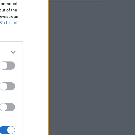
 personal
out of the
 downstream
B’s List of