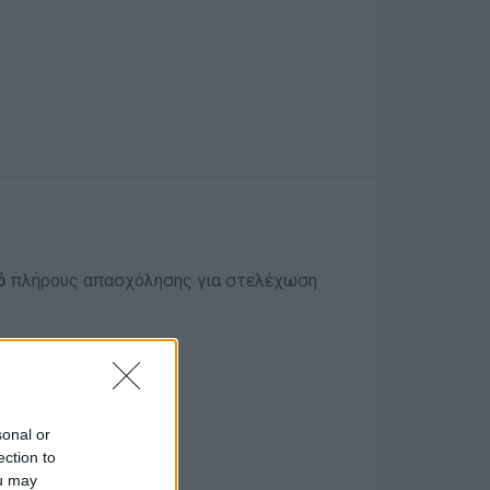
κό
πλήρους απασχόλησης
για στελέχωση
sonal or
ection to
ou may