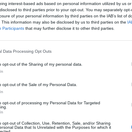
Διενέργεια επισκέψεων και διαπραγματεύσεων.
eing interest-based ads based on personal information utilized by us or
disclosed to third parties prior to your opt-out. You may separately opt-
Ανάπτυξη νέου πελατολογίου
losure of your personal information by third parties on the IAB’s list of
. This information may also be disclosed by us to third parties on the
IA
Απαραίτητα Προσόντα
Participants
that may further disclose it to other third parties.
Επικοινωνιακές και διαπραγματευτικές δεξιότητες
Επαγγελματική παρουσία και συνέπεια
l Data Processing Opt Outs
Διάθεση για εξέλιξη και στοχοπροσήλωση
Προϋπηρεσία στον χώρο των πωλήσεων ή του real est
o opt-out of the Sharing of my personal data.
In
Παροχές
o opt-out of the Sale of my Personal Data.
Υψηλές προμήθειες και ανταγωνιστικό πακέτο αποδ
In
Συνεχής εκπαίδευση και επαγγελματική καθοδήγηση
to opt-out of processing my Personal Data for Targeted
ing.
Υποστήριξη marketing και σύγχρονα εργαλεία εργασία
In
Άμεση ένταξη σε οργανωμένη και επιτυχημένη ομάδα
o opt-out of Collection, Use, Retention, Sale, and/or Sharing
Αν επιθυμείτε να αναπτύξετε την καριέρα σας στον δ
ersonal Data that Is Unrelated with the Purposes for which it
το βιογραφικό σας και γίνετε μέλος μιας κορυφαίας 
lected.