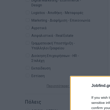
Digital Marketing - Ecommerce -
Design
Logistics - Αποθήκη - Μεταφορές
Marketing - Διαφήμιση - Επικοινωνία
Αγροτικά
Ασφαλιστικά - Real Estate
Γραμματειακή Υποστήριξη -
Υπάλληλοι Γραφείου
Διοίκηση Επιχειρήσεων - HR -
Στελέχη
Εκπαίδευση
Εστίαση
Jobfind.gr
Περισσότερες κατηγορίες +
If you wish 
Πόλεις
sensitive in
confirm you