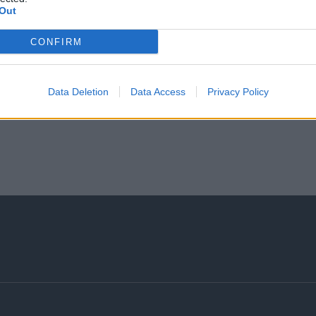
Out
Είμαστε στη διάθεσή σας για να συζητήσουμε τις πρ
CONFIRM
Data Deletion
Data Access
Privacy Policy