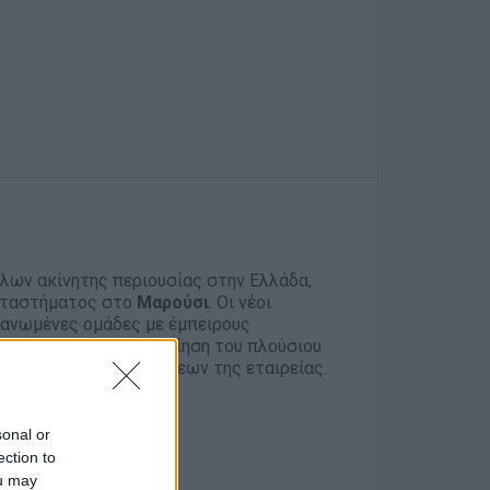
λων ακίνητης περιουσίας στην Ελλάδα,
αταστήματος στο
Μαρούσι
. Οι νέοι
γανωμένες ομάδες με έμπειρους
διαχείριση και αξιοποίηση του πλούσιου
υ πελατολογίου ζητήσεων της εταιρείας.
sonal or
ection to
& πωλητών
ou may