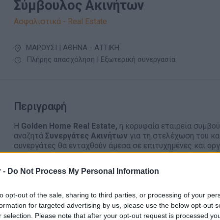
Σύμβουλος Ακινήτων
Ασφαλιστικά - Real Estate
ΜΑΡΟΥΣΙ | ΑΘΗΝΑ - ΑΤΤΙΚΗ
Πλήρης απασχόληση | Εξωτερική συνεργασία
Περιγραφή
Η
Golden Home Real Estate,
η κορυφαία εταιρεία συμβού
αναζητά
Συνεργάτες Ακινήτων
για τη στελέχωση του κ
συνεργάτες θα ενταχθούν άμεσα σε επιτυχημένες και ορ
επαγγελματίες του χώρου, με στόχο την αποτελεσματική 
υπάρχοντος χαρτοφυλακίου ακινήτων και του διευρυμένο
 -
Do Not Process My Personal Information
Αρμοδιότητες
:
Διαχείριση και προώθηση χαρτοφυλακίου ακινήτων
to opt-out of the sale, sharing to third parties, or processing of your per
formation for targeted advertising by us, please use the below opt-out s
Εξυπηρέτηση και καθοδήγηση πελατών αγοραστών 
r selection. Please note that after your opt-out request is processed y