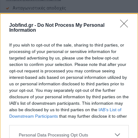
Ανταγωνιστικές αποδοχές
Συνεχή εκπαίδευση
Ευχάριστο περιβάλλον & προοπτικές εξέλιξης
Jobfind.gr -
Do Not Process My Personal
Information
📨 Ενδιαφέρεσαι;
If you wish to opt-out of the sale, sharing to third parties, or
Στείλε μας το βιογραφικό σου και γίνε μέλος μιας εταιρείας με
processing of your personal or sensitive information for
ιστορία, ποιότητα και όραμα!
targeted advertising by us, please use the below opt-out
section to confirm your selection. Please note that after your
opt-out request is processed you may continue seeing
Αίτηση - Αποστολή Βιογραφικού
interest-based ads based on personal information utilized by
Σας ενδιαφέρει η θέση εργασίας; Εγγραφείτε για να στείλετε το
us or personal information disclosed to third parties prior to
βιογραφικό σας στην εταιρεία.
your opt-out. You may separately opt-out of the further
disclosure of your personal information by third parties on the
IAB’s list of downstream participants. This information may
Εγγραφή
Είσοδος
also be disclosed by us to third parties on the
IAB’s List of
Downstream Participants
that may further disclose it to other
third parties.
Personal Data Processing Opt Outs