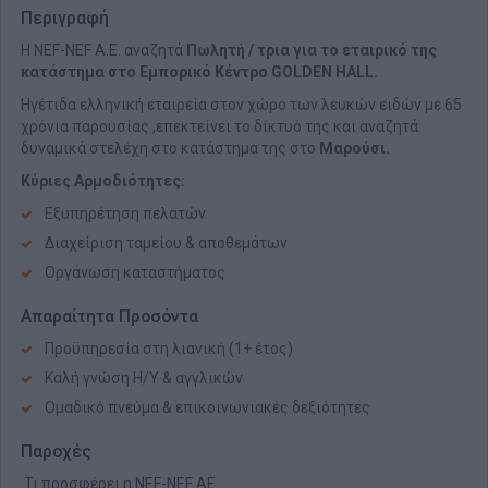
Περιγραφή
Η NEF-NEF A.E. αναζητά
Πωλητή / τρια
για το εταιρικό της
κατάστημα στο Εμπορικό Κέντρο GOLDEN HALL.
Ηγέτιδα ελληνική εταιρεία στον χώρο των λευκών ειδών με 65
χρόνια παρουσίας ,επεκτείνει το δίκτυό της και αναζητά
δυναμικά στελέχη στο κατάστημα της στo
Μαρούσι.
Κύριες Αρμοδιότητες:
Εξυπηρέτηση πελατών
Διαχείριση ταμείου & αποθεμάτων
Οργάνωση καταστήματος
Απαραίτητα Προσόντα
Προϋπηρεσία στη λιανική (1+ έτος)
Καλή γνώση Η/Υ & αγγλικών
Ομαδικό πνεύμα & επικοινωνιακές δεξιότητες
Παροχές
Τι προσφέρει η NEF-NEF AE