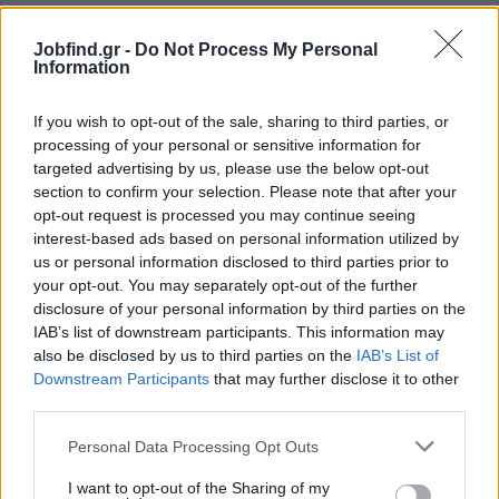
Ανταγωνιστικό πακέτο αποδοχών, ανάλογο ικανοτήτων +
BONUS
Jobfind.gr -
Do Not Process My Personal
Συνεχής εκπαίδευση
Information
Άριστο περιβάλλον εργασίας
If you wish to opt-out of the sale, sharing to third parties, or
processing of your personal or sensitive information for
targeted advertising by us, please use the below opt-out
Αίτηση - Αποστολή Βιογραφικού
section to confirm your selection. Please note that after your
opt-out request is processed you may continue seeing
Σας ενδιαφέρει η θέση εργασίας; Εγγραφείτε για να στείλετε το
interest-based ads based on personal information utilized by
βιογραφικό σας στην εταιρεία.
us or personal information disclosed to third parties prior to
your opt-out. You may separately opt-out of the further
Εγγραφή
Είσοδος
disclosure of your personal information by third parties on the
IAB’s list of downstream participants. This information may
also be disclosed by us to third parties on the
IAB’s List of
Downstream Participants
that may further disclose it to other
third parties.
Personal Data Processing Opt Outs
I want to opt-out of the Sharing of my