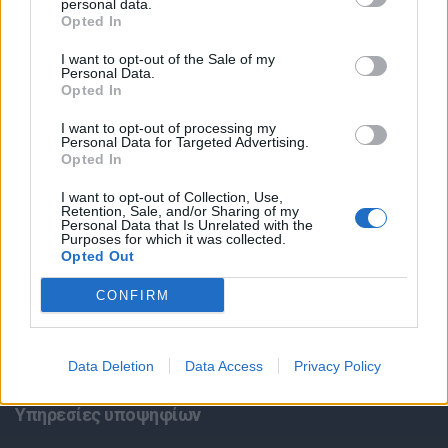
personal data.
Opted In
I want to opt-out of the Sale of my
Personal Data.
Opted In
I want to opt-out of processing my
Personal Data for Targeted Advertising.
Opted In
Θέσεις εργασίας
I want to opt-out of Collection, Use,
Retention, Sale, and/or Sharing of my
Όλες οι Θέσεις Εργασίας
Personal Data that Is Unrelated with the
Purposes for which it was collected.
Opted Out
Θέσεις Εργασίας ανά Ειδικότητα
CONFIRM
Θέσεις Εργασίας ανά Εταιρεία
Κέντρο Βοήθειας
Data Deletion
Data Access
Privacy Policy
Υπηρεσίες υποψηφίων