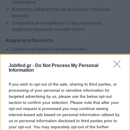
λεπτομέρεια
Διατήρηση καθαριότητας και οργάνωσης στον χώρο
εργασίας
Συνεργασία με την ομάδα για τη δημιουργία μιας
ευχάριστης εμπειρίας για κάθε πελάτη
Απαραίτητα Προσόντα
Εμπειρία ως barista ή σε παρόμοια θέση
Ικανότητα επικοινωνίας και εξυπηρέτησης πελατών
Δυνατότητα εργασίας σε βάρδιες
Jobfind.gr -
Do Not Process My Personal
Information
Ικανότητα να εργαστείς υπό πίεση και να διαχειρίζεσαι
πολλαπλά καθήκοντα
If you wish to opt-out of the sale, sharing to third parties, or
Καλή γνώση αγγλικών
processing of your personal or sensitive information for
targeted advertising by us, please use the below opt-out
Παροχές
section to confirm your selection. Please note that after your
Ανταγωνιστικό
πακέτο αποδοχών
opt-out request is processed you may continue seeing
Εκπαίδευση
και υποστήριξη για την εξέλιξή σου
interest-based ads based on personal information utilized by
us or personal information disclosed to third parties prior to
Δυναμικό και
φιλικό περιβάλλον
εργασίας
your opt-out. You may separately opt-out of the further