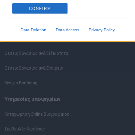
CONFIRM
Θέσεις εργασίας
Data Deletion
Data Access
Privacy Policy
Όλες οι Θέσεις Εργασίας
Θέσεις Εργασίας ανά Ειδικότητα
Θέσεις Εργασίας ανά Εταιρεία
Κέντρο Βοήθειας
Υπηρεσίες υποψηφίων
Καταχώρηση Online Βιογραφικού
Συμβουλές Καριέρας