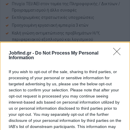
Πτυχίο ΤΕΙ/ΑΕΙ στον τομέα της Πληροφορικής / Δικτύων /
Προγραμματισμού ή άλλο συναφές
Εκπληρωμένες στρατιωτικές υποχρεώσεις
Προηγουμένη εργασιακή εμπειρία 3 ετών
Καλή γνώση αντιμετώπισης προβλημάτων H/Y,
περιφερειακού εξοπλισμού και λογισμικού
Εμπειρία σε περιβάλλον με Windows Server & cloud
Jobfind.gr -
Do Not Process My Personal
Information
Παροχές
Η Εταιρία προσφέρει
If you wish to opt-out of the sale, sharing to third parties, or
Ανταγωνιστικό πακέτο αποδοχών και παροχών
processing of your personal or sensitive information for
Φιλικό περιβάλλον εργασίας, στο οποίο μπορείτε να
targeted advertising by us, please use the below opt-out
section to confirm your selection. Please note that after your
αναπτύξετε τις δεξιότητές σας
opt-out request is processed you may continue seeing
Πλήρης Απασχόληση
interest-based ads based on personal information utilized by
Δυναμικό περιβάλλον εργασίας
us or personal information disclosed to third parties prior to
your opt-out. You may separately opt-out of the further
disclosure of your personal information by third parties on the
IAB’s list of downstream participants. This information may
Αίτηση - Αποστολή Βιογραφικού