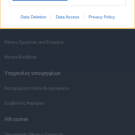
Όλες οι Θέσεις Εργασίας
Data Deletion
Data Access
Privacy Policy
Θέσεις Εργασίας ανά Ειδικότητα
Θέσεις Εργασίας ανά Εταιρεία
Κέντρο Βοήθειας
Υπηρεσίες υποψηφίων
Καταχώρηση Online Βιογραφικού
Συμβουλές Καριέρας
HR corner
Περιγραφές Θέσεων Εργασίας