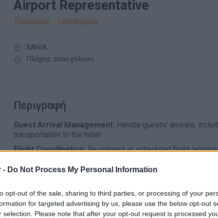
Airport Representative
Τουρισμός - Ξενοδοχεία
ΧΑΝΙΑ
Πλήρης απασχόληση
Περιγραφή
Guest Arrival Management:
Handle guests’ arrivals, inclu
transportation to the hotel.
Flight Coordination:
Be present at scheduled flight landin
clearance and guide them to transport facilities.
 -
Do Not Process My Personal Information
VIP & VVIP Service:
Ensure VIP and VVIP guests are welco
transportation arrangements.
to opt-out of the sale, sharing to third parties, or processing of your per
Guest Assistance & Information:
Provide information on ho
formation for targeted advertising by us, please use the below opt-out s
transfers or official car rentals when needed.
r selection. Please note that after your opt-out request is processed y