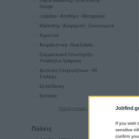
Digital Marketing - Ecommerce -
Design
Logistics - Αποθήκη - Μεταφορές
Marketing - Διαφήμιση - Επικοινωνία
Αγροτικά
Ασφαλιστικά - Real Estate
Γραμματειακή Υποστήριξη -
Υπάλληλοι Γραφείου
Διοίκηση Επιχειρήσεων - HR -
Στελέχη
Εκπαίδευση
Εστίαση
Jobfind.gr
Περισσότερες κατηγορίες +
If you wish 
Πόλεις
sensitive in
confirm you