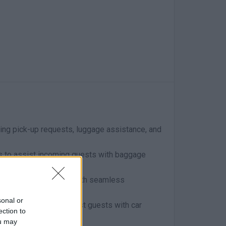
ding pick-up requests, luggage assistance, and
gs to assist incoming guests with baggage
med professionally, with seamless
sonal or
tel facilities and assist guests with car
ection to
ou may