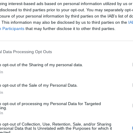
Airport Liaison:
Maintain strong relationships with airport p
eing interest-based ads based on personal information utilized by us or
immigration, and customs officers, to facilitate smooth gues
disclosed to third parties prior to your opt-out. You may separately opt-
losure of your personal information by third parties on the IAB’s list of
. This information may also be disclosed by us to third parties on the
IA
Απαραίτητα Προσόντα
Participants
that may further disclose it to other third parties.
Experience in guest services, front office, or airport opera
Excellent communication, interpersonal, and problem-solv
l Data Processing Opt Outs
Professional and guest-focused demeanor with the abili
Knowledge of airport procedures, airline protocols, and t
o opt-out of the Sharing of my personal data.
In
Παροχές
o opt-out of the Sale of my Personal Data.
Team:
Becoming a member of an organization that cares abou
In
communities
to opt-out of processing my Personal Data for Targeted
Grow:
Have room to grow and develop via numerous opportuni
ing.
development, and career advancement
In
Care:
Competitive remuneration package, Departmental trai
o opt-out of Collection, Use, Retention, Sale, and/or Sharing
ersonal Data that Is Unrelated with the Purposes for which it
lected.