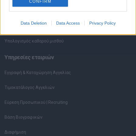
CONFIRM
Περιγραφές Θέσεων Εργασίας
Data Deletion
Data Access
Privacy Policy
Ερωτήσεις συνεντεύξεων
Υπολογισμός καθαρού μισθού
Υπηρεσίες εταιριών
Εγγραφή & Καταχώρηση Αγγελίας
Τιμοκατάλογος Αγγελιών
Εύρεση Προσωπικού | Recruiting
Βάση Βιογραφικών
Διαφήμιση