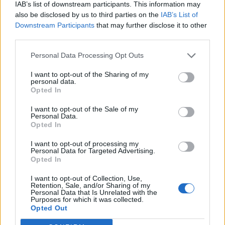
IAB’s list of downstream participants. This information may
Θέσεις εργασίας
also be disclosed by us to third parties on the
IAB’s List of
Downstream Participants
that may further disclose it to other
third parties.
Όλες οι Θέσεις Εργασίας
Personal Data Processing Opt Outs
Θέσεις Εργασίας ανά Ειδικότητα
I want to opt-out of the Sharing of my
personal data.
Opted In
Θέσεις Εργασίας ανά Εταιρεία
I want to opt-out of the Sale of my
Κέντρο Βοήθειας
Personal Data.
Opted In
Υπηρεσίες υποψηφίων
I want to opt-out of processing my
Personal Data for Targeted Advertising.
Opted In
Καταχώρηση Online Βιογραφικού
I want to opt-out of Collection, Use,
Retention, Sale, and/or Sharing of my
Συμβουλές Καριέρας
Personal Data that Is Unrelated with the
Purposes for which it was collected.
Opted Out
HR corner