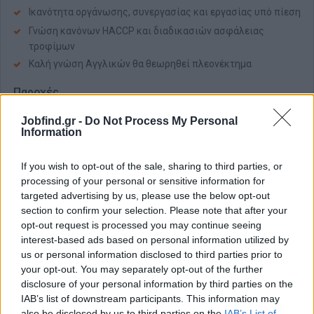
Ικανότητα οργάνωσης, συνεργασίας και εργασίας υπό πίεση
Γνώση κανόνων HACCP και διαδικασιών ασφάλειας
τροφίμων
Καλή γνώση Αγγλικών θα θεωρηθεί πλεονέκτημα
Παροχές
Ομάδα
: Να γίνετε μέλος ενός οργανισμού που νοιάζεται για
Jobfind.gr -
Do Not Process My Personal
τους ανθρώπους του, το περιβάλλον και τις τοπικές
Information
κοινότητες
Ανάπτυξη
: Να έχετε περιθώρια ανάπτυξης και εξέλιξης μέσω
If you wish to opt-out of the sale, sharing to third parties, or
πολυάριθμων ευκαιριών μάθησης, επαγγελματικής ανάπτυξης
processing of your personal or sensitive information for
και επαγγελματικής ανέλιξης
targeted advertising by us, please use the below opt-out
section to confirm your selection. Please note that after your
Φροντίδα
: Ανταγωνιστικό πακέτο αποδοχών, Διαμονή και
καθημερινή μεταφορά με εταιρικό λεωφορείο, πλήρης
opt-out request is processed you may continue seeing
διατροφή, συνεχής εκπαίδευση
interest-based ads based on personal information utilized by
us or personal information disclosed to third parties prior to
your opt-out. You may separately opt-out of the further
disclosure of your personal information by third parties on the
Αίτηση - Αποστολή Βιογραφικού
IAB’s list of downstream participants. This information may
Πατήστε "Αποστολή Βιογραφικού" και θα μεταφερθείτε στη
also be disclosed by us to third parties on the
IAB’s List of