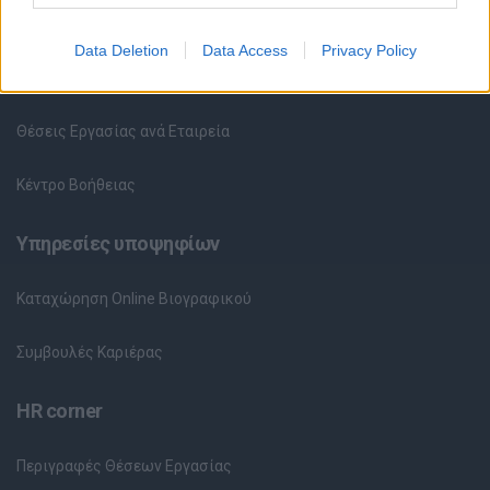
Όλες οι Θέσεις Εργασίας
Data Deletion
Data Access
Privacy Policy
Θέσεις Εργασίας ανά Ειδικότητα
Θέσεις Εργασίας ανά Εταιρεία
Κέντρο Βοήθειας
Υπηρεσίες υποψηφίων
Καταχώρηση Online Βιογραφικού
Συμβουλές Καριέρας
HR corner
Περιγραφές Θέσεων Εργασίας