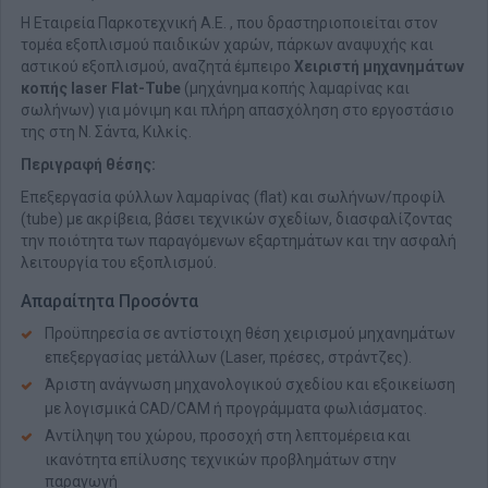
Η Εταιρεία Παρκοτεχνική Α.Ε. , που δραστηριοποιείται στον
τομέα εξοπλισμού παιδικών χαρών, πάρκων αναψυχής και
αστικού εξοπλισμού, αναζητά έμπειρο
Χειριστή μηχανημάτων
κοπής laser Flat-Tube
(μηχάνημα κοπής λαμαρίνας και
σωλήνων) για μόνιμη και πλήρη απασχόληση στο εργοστάσιο
της στη Ν. Σάντα, Κιλκίς.
Περιγραφή θέσης:
Επεξεργασία φύλλων λαμαρίνας (flat) και σωλήνων/προφίλ
(tube) με ακρίβεια, βάσει τεχνικών σχεδίων, διασφαλίζοντας
την ποιότητα των παραγόμενων εξαρτημάτων και την ασφαλή
λειτουργία του εξοπλισμού.
Απαραίτητα Προσόντα
Προϋπηρεσία σε αντίστοιχη θέση χειρισμού μηχανημάτων
επεξεργασίας μετάλλων (Laser, πρέσες, στράντζες).
Άριστη ανάγνωση μηχανολογικού σχεδίου και εξοικείωση
με λογισμικά CAD/CAM ή προγράμματα φωλιάσματος.
Αντίληψη του χώρου, προσοχή στη λεπτομέρεια και
ικανότητα επίλυσης τεχνικών προβλημάτων στην
παραγωγή