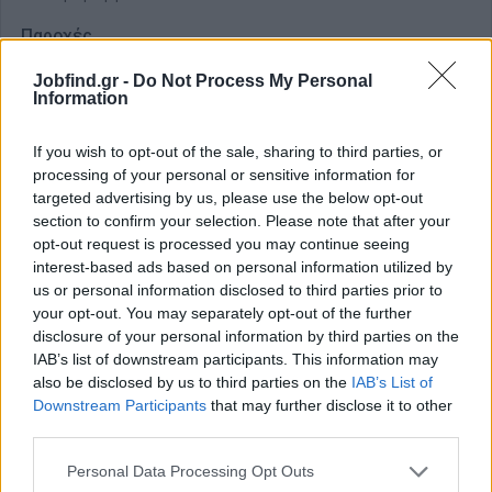
Παροχές
Άμεση πρόσληψη πλήρους απασχόλησης
Jobfind.gr -
Do Not Process My Personal
Information
Συνεχής εκπαίδευση
Ικανοποιητικό πακέτο αποδοχών
If you wish to opt-out of the sale, sharing to third parties, or
Ιδιωτική ασφάλεια
processing of your personal or sensitive information for
targeted advertising by us, please use the below opt-out
section to confirm your selection. Please note that after your
opt-out request is processed you may continue seeing
Αίτηση - Αποστολή Βιογραφικού
interest-based ads based on personal information utilized by
Σας ενδιαφέρει η θέση εργασίας; Εγγραφείτε για να στείλετε το
us or personal information disclosed to third parties prior to
βιογραφικό σας στην εταιρεία.
your opt-out. You may separately opt-out of the further
disclosure of your personal information by third parties on the
IAB’s list of downstream participants. This information may
Εγγραφή
Είσοδος
also be disclosed by us to third parties on the
IAB’s List of
Downstream Participants
that may further disclose it to other
third parties.
Personal Data Processing Opt Outs