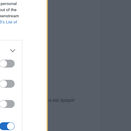
 personal
out of the
 downstream
B’s List of
ίας με ιστορία, ποιότητα και όραμα!