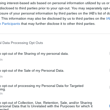
eing interest-based ads based on personal information utilized by us or
Προϋπηρεσία στη λιανική (1+ έτος)
disclosed to third parties prior to your opt-out. You may separately opt-
losure of your personal information by third parties on the IAB’s list of
Καλή γνώση Η/Υ & αγγλικών
. This information may also be disclosed by us to third parties on the
IA
Ομαδικό πνεύμα & επικοινωνιακές δεξιότητες
Participants
that may further disclose it to other third parties.
Παροχές
l Data Processing Opt Outs
Τι προσφέρει η NEF-NEF AE
Ανταγωνιστικές αποδοχές
o opt-out of the Sharing of my personal data.
In
Συνεχή εκπαίδευση
Ευχάριστο περιβάλλον & προοπτικές εξέλιξης
o opt-out of the Sale of my Personal Data.
In
📨 Ενδιαφέρεσαι;
Στείλε μας το βιογραφικό σου και γίνε μέλος μιας εταιρε
to opt-out of processing my Personal Data for Targeted
ing.
In
o opt-out of Collection, Use, Retention, Sale, and/or Sharing
ersonal Data that Is Unrelated with the Purposes for which it
Αίτηση - Αποστολή Βιογραφικού
lected.