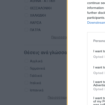
ΑΘΗΝΑ - ΑΤΤΙΚΗ
continue se
information 
ΘΕΣΣΑΛΟΝΙΚΗ
further disc
ΧΑΛΚΙΔΙΚΗ
participants
Downstream 
ΛΑΡΙΣΑ
ΠΑΤΡΑ
Περισσότερες πόλεις +
Persona
I want t
Θέσεις ανά γλώσσα
Opted 
Αγγλικά
I want t
Γερμανικά
Opted 
Γαλλικά
I want 
Ιταλικά
Advertis
Opted 
Ισπανικά
Περισσότερες γλώσσες +
I want t
of my P
was col