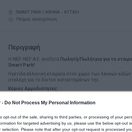
SMART PARK | ΑΘΗΝΑ - ΑΤΤΙΚΗ
Πλήρης απασχόληση
Περιγραφή
Η NEF-NEF A.E. αναζητά
Πωλητή/Πωλήτρια
για το εταιρ
Smart Park!
Ηγέτιδα ελληνική εταιρεία στον χώρο των λευκών ειδών 
στελέχη για το δίκτυο καταστημάτων της.
Κύριες Αρμοδιότητες:
Εξυπηρέτηση πελατών
 -
Do Not Process My Personal Information
Διαχείριση ταμείου & αποθεμάτων
Οργάνωση καταστήματος
to opt-out of the sale, sharing to third parties, or processing of your per
formation for targeted advertising by us, please use the below opt-out s
Απαραίτητα Προσόντα
r selection. Please note that after your opt-out request is processed y