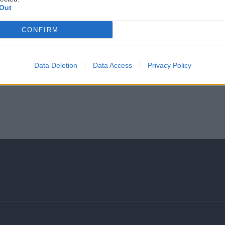
Out
Σας ενδιαφέρει η θέση εργασίας; Εγγραφείτε για να στείλ
CONFIRM
Εγγραφή
Είσοδος
Data Deletion
Data Access
Privacy Policy