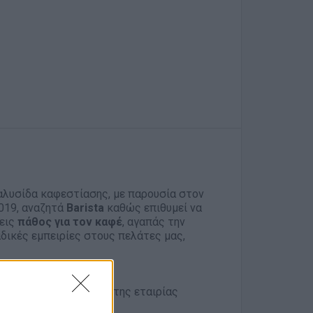
 αλυσίδα καφεστίασης, με παρουσία στον
019, αναζητά
Barista
καθώς επιθυμεί να
χεις
πάθος για τον καφέ
, αγαπάς την
δικές εμπειρίες στους πελάτες μας,
ά πρότυπα ποιότητας της εταιρίας
λματισμό