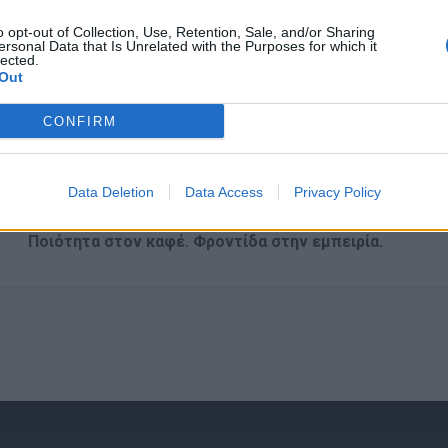
Ικανοποιητικές αποδοχές ανάλογες των γνώσεων και
o opt-out of Collection, Use, Retention, Sale, and/or Sharing
ersonal Data that Is Unrelated with the Purposes for which it
Εκπαίδευση και καθοδήγηση
lected.
Out
Κυλιόμενο ωράριο και ευελιξία στις βάρδιες
Φιλικό και υποστηρικτικό περιβάλλον εργασίας
CONFIRM
Προοπτικές επαγγελματικής εξέλιξης στην εταιρία
Συμμετοχή σε μια αναπτυσσόμενη επιχείρηση με υψη
Data Deletion
Data Access
Privacy Policy
DL Coffee and Goods
Ποιότητα στον καφέ. Φροντίδα στην εμπειρία.