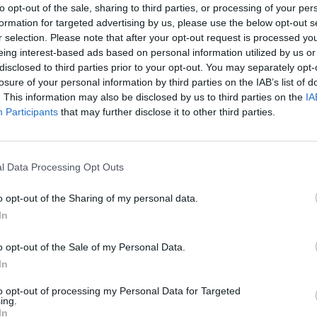
to opt-out of the sale, sharing to third parties, or processing of your per
Διαχείριση ταμείου και παραγγελιών
formation for targeted advertising by us, please use the below opt-out s
r selection. Please note that after your opt-out request is processed y
Διατήρηση της καθαριότητας και οργάνωση του πόστ
eing interest-based ads based on personal information utilized by us or
Συμμετοχή στη διαχείριση αποθεμάτων και παραλαβ
disclosed to third parties prior to your opt-out. You may separately opt-
Συνεχής ενημέρωση και εκπαίδευση πάνω σε νέες τεχ
losure of your personal information by third parties on the IAB’s list of
. This information may also be disclosed by us to third parties on the
IA
Participants
that may further disclose it to other third parties.
Απαραίτητα Προσόντα
Προϋπηρεσία τουλάχιστον 1-2 ετών ως Barista
Γνώση στην παρασκευή καφέ και βασικών τεχνικών
l Data Processing Opt Outs
Πάθος για τον καφέ και προσοχή στη λεπτομέρεια
o opt-out of the Sharing of my personal data.
Επικοινωνιακές δεξιότητες και ικανότητα στην εξυ
In
Ομαδικό πνεύμα και επαγγελματική συμπεριφορά
o opt-out of the Sale of my Personal Data.
Βασικές γνώσεις Αγγλικών (επιθυμητές)
In
Παροχές
to opt-out of processing my Personal Data for Targeted
ing.
In
Μόνιμη, πλήρης απασχόληση αορίστου διάρκειας