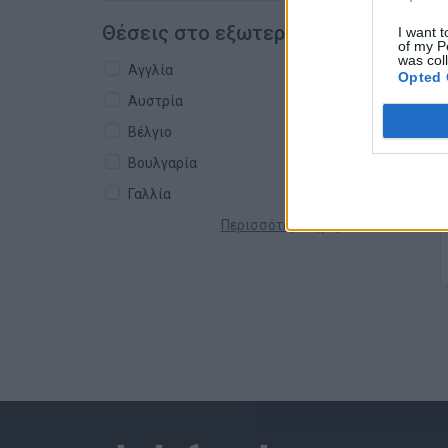
Θέσεις στο εξωτερικό
I want t
of my P
was col
Αγγλία
Opted 
Αυστρία
Βέλγιο
Βουλγαρία
Γαλλία
Περισσότερες χώρες +