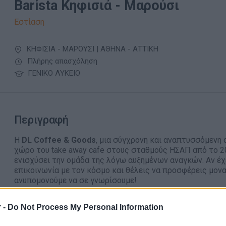
Barista Κηφισιά - Μαρούσι
Εστίαση
ΚΗΦΙΣΙΑ - ΜΑΡΟΥΣΙ | ΑΘΗΝΑ - ΑΤΤΙΚΗ
Πλήρης απασχόληση
ΓΕΝΙΚΟ ΛΥΚΕΙΟ
Περιγραφή
Η
DL Coffee & Goods
, μια σύγχρονη και αναπτυσσόμενη
χώρο του take away cafe στους σταθμούς ΗΣΑΠ από το 2
ενισχύσει την ομάδα της λόγω αυξημένων αναγκών. Αν έ
επικοινωνία με τον κόσμο και θέλεις να προσφέρεις μονα
ανυπομονούμε να σε γνωρίσουμε!
Καθήκοντα και αρμοδιότητες:
 -
Do Not Process My Personal Information
Παρασκευή καφέδων και ροφημάτων με βάση τα υψηλ
Εξυπηρέτηση πελατών με θετική διάθεση και επαγγε