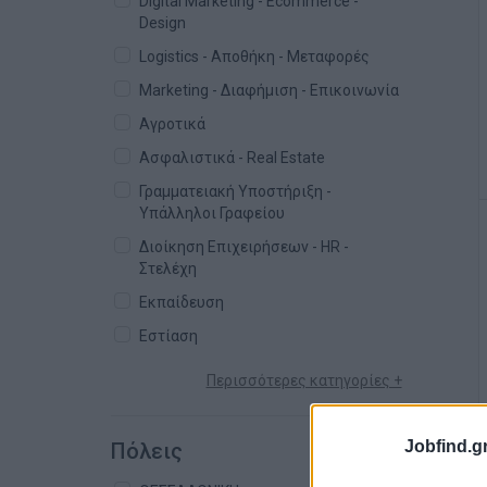
Digital Marketing - Ecommerce -
Design
Logistics - Αποθήκη - Μεταφορές
Marketing - Διαφήμιση - Επικοινωνία
Αγροτικά
Ασφαλιστικά - Real Estate
Γραμματειακή Υποστήριξη -
Υπάλληλοι Γραφείου
Διοίκηση Επιχειρήσεων - HR -
Στελέχη
Εκπαίδευση
Εστίαση
Περισσότερες κατηγορίες +
Jobfind.gr
Πόλεις