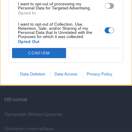
I want to opt-out of processing my
Personal Data for Targeted Advertising.
Θέσεις Εργασίας ανά Ειδικότητα
Opted In
Θέσεις Εργασίας ανά Εταιρεία
I want to opt-out of Collection, Use,
Retention, Sale, and/or Sharing of my
Personal Data that Is Unrelated with the
Purposes for which it was collected.
Κέντρο Βοήθειας
Opted Out
CONFIRM
Υπηρεσίες υποψηφίων
Καταχώρηση Online Βιογραφικού
Data Deletion
Data Access
Privacy Policy
Συμβουλές Καριέρας
HR corner
Περιγραφές Θέσεων Εργασίας
Ερωτήσεις συνεντεύξεων