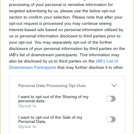
Για περισσότερες πληροφορίες παρακαλώ επικοινωνήστε στο
processing of your personal or sensitive information for
2310 887424
targeted advertising by us, please use the below opt-out
** Παρακαλούνται οι ενδιαφερόμενοι όπως αποστείλουν
section to confirm your selection. Please note that after your
βιογραφικό σημείωμα.
opt-out request is processed you may continue seeing
interest-based ads based on personal information utilized by
us or personal information disclosed to third parties prior to
your opt-out. You may separately opt-out of the further
disclosure of your personal information by third parties on the
IAB’s list of downstream participants. This information may
also be disclosed by us to third parties on the
IAB’s List of
Downstream Participants
that may further disclose it to other
third parties.
Personal Data Processing Opt Outs
I want to opt-out of the Sharing of my
personal data.
Opted In
Θέσεις εργασίας
I want to opt-out of the Sale of my
Personal Data.
Opted In
Όλες οι Θέσεις Εργασίας