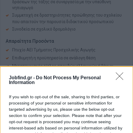
δράσεων της τάξης σε συνεργασία με την υπεύθυνη
νηπιαγωγό
Συμμετοχή σε δραστηριότητες προώθησης του σχολείου
που απαιτούν την παρουσία διδακτικού προσωπικού
Συνοδεία σε σχολικό δρομολόγιο
Απαραίτητα Προσόντα
Πτυχίο ΑΕΙ Τμήματος Προσχολικής Αγωγής
Επιθυμητή η προϋπηρεσία σε ανάλογη θέση
Μεταπτυχιακός τίτλος σπουδών ελληνικών ή ξένων
πανεπιστημίων
Jobfind.gr -
Do Not Process My Personal
Άριστη γνώση υπολογιστών (word, excel, power point,
Information
internet, εκπαιδευτικά λογισμικά, διαδραστικός πίνακας)
Ενδιαφέρον για εξέλιξη στον κλάδο της ιδιωτικής
If you wish to opt-out of the sale, sharing to third parties, or
εκπαίδευσης
processing of your personal or sensitive information for
Ικανότητα κρίσης, συνεργατικότητας, επικοινωνίας &
targeted advertising by us, please use the below opt-out
δημιουργικότητας
section to confirm your selection. Please note that after your
opt-out request is processed you may continue seeing
Ακεραιότητα χαρακτήρα, ενδιαφέρον για το αντικείμενο,
interest-based ads based on personal information utilized by
πρωτοβουλία, υπευθυνότητα, δυνατότητα να