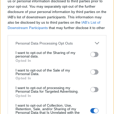
us or personal information disclosed to third parties prior to
λειτουργήσουν ως πρόσωπα αναφοράς σε παιδιά
your opt-out. You may separately opt-out of the further
Παροχές
disclosure of your personal information by third parties on the
IAB’s list of downstream participants. This information may
Μισθός αναλόγως προσόντων και εμπειρίας
also be disclosed by us to third parties on the
IAB’s List of
Άριστο εργασιακό περιβάλλον
Downstream Participants
that may further disclose it to other
Δυνατότητες εξέλιξης
third parties.
Θα αξιολογηθεί το σύνολο των αιτήσεων και θα κληθούν για
Personal Data Processing Opt Outs
συνέντευξη όσες/όσοι υποψήφιες/οι ανταποκρίνονται στο
προφίλ της θέσης εργασίας. Με την αποστολή του
I want to opt-out of the Sharing of my
personal data.
βιογραφικού σας συναινείτε στην επεξεργασία των
Opted In
προσωπικών σας δεδομένων, στα πλαίσια του Γενικού
Κανονισμού για την Προστασία Προσωπικών Δεδομένων
I want to opt-out of the Sale of my
(GDPR) και του Ν. 4624/2019.
Personal Data.
Opted In
I want to opt-out of processing my
Personal Data for Targeted Advertising.
Opted In
I want to opt-out of Collection, Use,
Retention, Sale, and/or Sharing of my
Personal Data that Is Unrelated with the