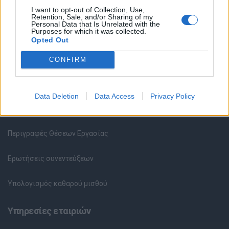
Κέντρο Βοήθειας
I want to opt-out of Collection, Use,
Retention, Sale, and/or Sharing of my
Personal Data that Is Unrelated with the
Υπηρεσίες υποψηφίων
Purposes for which it was collected.
Opted Out
Καταχώρηση Online Βιογραφικού
CONFIRM
Συμβουλές Καριέρας
Data Deletion
Data Access
Privacy Policy
HR corner
Περιγραφές Θέσεων Εργασίας
Ερωτήσεις συνεντεύξεων
Υπολογισμός καθαρού μισθού
Υπηρεσίες εταιριών