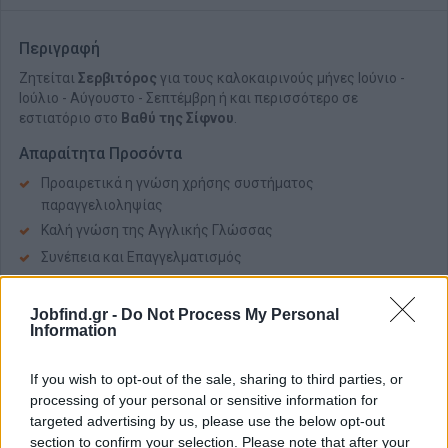
Περιγραφή
Ζητείται
Σερβιτόρος
για τους καλοκαιρινούς μήνες Ιούνιο -
Ιούλιο - Αύγουστο - Σεπτέμβρη ή και περισσότερο σε
εστιατόριο στο
Βαθύ της Σίφνου
.
Απαραίτητα Προσόντα
Προαιρετικά η γνώση χρήσης συστήματος
παραγγελιοληψίας
Καλή γνώση της Αγγλικής Γλώσσας
Συνέπεια και Επαγγελματισμός
Παροχές
Jobfind.gr -
Do Not Process My Personal
Διαμονή
Information
Διατροφή
If you wish to opt-out of the sale, sharing to third parties, or
Ικανοποιητικός μισθός πολύ πάνω από το βασικό
processing of your personal or sensitive information for
targeted advertising by us, please use the below opt-out
section to confirm your selection. Please note that after your