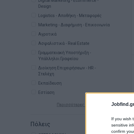
Digital Marketing - Ecommerce -
Design
Logistics - Αποθήκη - Μεταφορές
Marketing - Διαφήμιση - Επικοινωνία
Αγροτικά
Ασφαλιστικά - Real Estate
Γραμματειακή Υποστήριξη -
Υπάλληλοι Γραφείου
Διοίκηση Επιχειρήσεων - HR -
Στελέχη
Εκπαίδευση
Εστίαση
Jobfind.gr
Περισσότερες κατηγορίες +
If you wish 
Πόλεις
sensitive in
confirm you