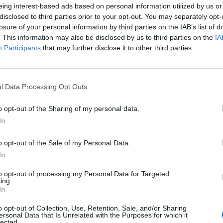
eing interest-based ads based on personal information utilized by us or
For this
Czech Content Moderator
position, you need to p
disclosed to third parties prior to your opt-out. You may separately opt-
At least a high school diploma or equivalent
losure of your personal information by third parties on the IAB’s list of
. This information may also be disclosed by us to third parties on the
IA
Fluency in Czech and advanced level in English
Participants
that may further disclose it to other third parties.
Strong understanding of social media platforms and their
Excellent judgment and decision-making skills with a kee
Ability to work independently and collaboratively in a f
l Data Processing Opt Outs
Strong problem-solving and critical-thinking abilities
o opt-out of the Sharing of my personal data.
In return, our client offers to a
Czech Content Moderator:
In
A competitive monthly salary
o opt-out of the Sale of my Personal Data.
Travel allowance allowance & meal vouchers
In
Private health and life insurance
to opt-out of processing my Personal Data for Targeted
Indefinite contract
ing.
Intensive training and career development opportunities
In
Multicultural and modern working environment
o opt-out of Collection, Use, Retention, Sale, and/or Sharing
ersonal Data that Is Unrelated with the Purposes for which it
Fun interactive activities and HR initiatives organised w
lected.