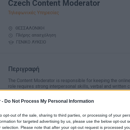
Czech Content Moderator
Τηλεφωνικές Υπηρεσίες
ΘΕΣΣΑΛΟΝΙΚΗ
Πλήρης απασχόληση
ΓΕΝΙΚΟ ΛΥΚΕΙΟ
Περιγραφή
The Content Moderator is responsible for keeping the online
role requires strong interpersonal skills, verbal and writte
importantly empathy.
As a
Czech Content Moderator
, you will be reviewing con
 -
Do Not Process My Personal Information
pictures, political ads, and social media profiles, with the ai
these policies to support the overall business.
to opt-out of the sale, sharing to third parties, or processing of your per
If you are a fluent Czech speaker, adequate in English and you
formation for targeted advertising by us, please use the below opt-out s
beautiful Thessaloniki, Greece, then this is the opportunity f
r selection. Please note that after your opt-out request is processed y