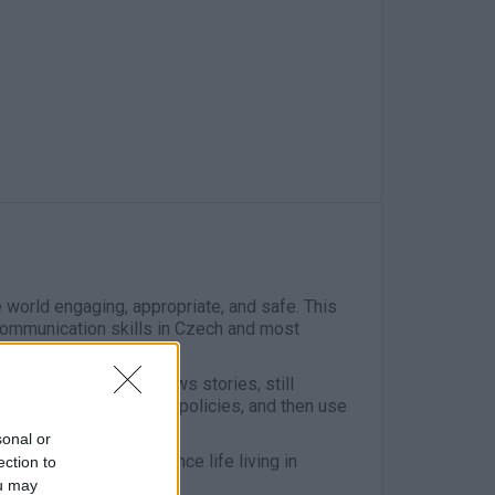
 world engaging, appropriate, and safe. This
n communication skills in Czech and most
tent such as videos, news stories, still
m to enforce the client's policies, and then use
sonal or
 would like to experience life living in
ection to
or you!
ou may