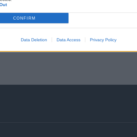
themed parties, sporting events, etc.)
Out
Follow the link below &
CONFIRM
Data Deletion
Data Access
Privacy Policy