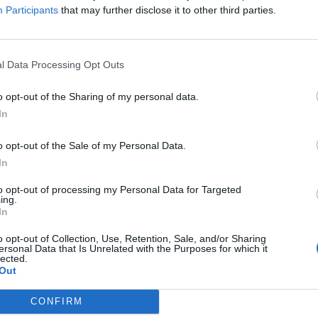
Αποτελεσματική συνεργασία με συναδέλφους και πρ
Participants
that may further disclose it to other third parties.
Ομαδικό πνεύμα
Πολύ καλή επικοινωνία
l Data Processing Opt Outs
Απολυτήριο Λυκείου
Γνώση Η/Υ
o opt-out of the Sharing of my personal data.
Δυνατότητα εργασίας σε βάρδιες
In
Θα εκτιμηθεί επιπλέον:
o opt-out of the Sale of my Personal Data.
Καλή γνώση Αγγλικών
In
Πτυχίο ΑΕΙ/ΤΕΙ
to opt-out of processing my Personal Data for Targeted
ing.
Τι Προσφέρουμε
In
Ανταγωνιστικό Πακέτο Αποδοχών:
Με πλήρες πακέ
o opt-out of Collection, Use, Retention, Sale, and/or Sharing
Επιπλέον παροχές μέσα στο έτος (δωροκάρτες / 
ersonal Data that Is Unrelated with the Purposes for which it
lected.
όπως Χριστούγεννα & Πάσχα.
Out
Υγεία & Ευεξία:
Ομαδικό πρόγραμμα ασφάλισης ζωής 
CONFIRM
Εστιατόριο Εργαζομένων:
παροχή γευμάτων στο εστ