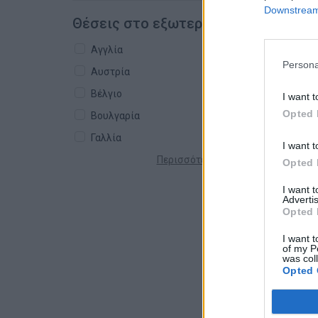
Downstream 
Θέσεις στο εξωτερικό
Αγγλία
Persona
Αυστρία
Βέλγιο
I want t
Opted 
Βουλγαρία
Γαλλία
I want t
Περισσότερες χώρες +
Opted 
I want 
Advertis
Opted 
I want t
of my P
was col
Opted 