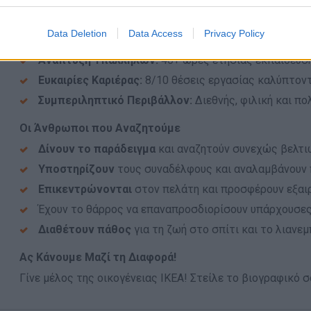
τιμές
Μεταφορική Υποστήριξη:
Κάρτες μετακίνησης ή διό
Data Deletion
Data Access
Privacy Policy
Εκπτώσεις:
Προνομιακές τιμές σε προϊόντα ΙΚΕΑ & άλ
Ανάπτυξη Υπαλλήλων:
40+ ώρες ετήσιας εκπαίδευση
Ευκαιρίες Καριέρας:
8/10 θέσεις εργασίας καλύπτον
Συμπεριληπτικό Περιβάλλον:
Διεθνής, φιλική και π
Οι Άνθρωποι που Αναζητούμε
Δίνουν το παράδειγμα
και αναζητούν συνεχώς βελτιώ
Υποστηρίζουν
τους συναδέλφους και αναλαμβάνουν
Επικεντρώνονται
στον πελάτη και προσφέρουν εξαιρ
Έχουν το θάρρος να επαναπροσδιορίσουν υπάρχουσες 
Διαθέτουν πάθος
για τη ζωή στο σπίτι και το λιανεμ
Ας Κάνουμε Μαζί τη Διαφορά!
Γίνε μέλος της οικογένειας ΙΚΕΑ! Στείλε το βιογραφικό σο