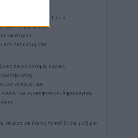
δια
λα brands του Ομίλου Fourlis
ς για συνεχή εξέλιξη
ται εσωτερικά
ολυπολιτισμική ομάδα
σεις και καινοτόμες λύσεις.
 πρωτοβουλίες.
ετική εξυπηρέτηση.
λύσεις και να
σκέφτονται δημιουργικά.
πόριο.
υ σήμερα και ξεκίνα το ταξίδι σου μαζί μας.