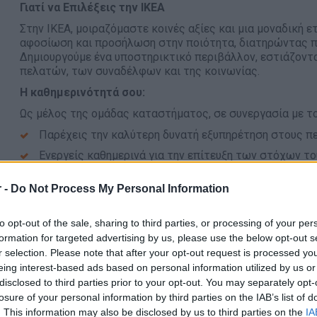
Γιατί να Επιλέξεις την ΙΚΕΑ
Στην ΙΚΕΑ, μοιραζόμαστε κοινές αξίες και μια μοναδική 
αφοσίωση και προσήλωση στην ποιότητα, διατηρώντας π
Δημιουργούμε ένα υποστηρικτικό περιβάλλον, εστιάζοντ
πελατών, των συναδέλφων και της κοινωνίας.
Η καθημερινότητά σου:
Ως μέλος της ομάδας καταστήματος, σε συνεργασία με το
Παρέχεις την καλύτερη δυνατή εξυπηρέτηση στους π
Ενεργείς καθημερινά για την επίτευξη των στόχων τ
Εφαρμόζεις τις ρουτίνες και τις διαδικασίες του τμ
 -
Do Not Process My Personal Information
Γνωρίζεις πολύ καλά τα προϊόντα του τμήματος στο 
Συμβάλλεις ενεργά, για ένα ευπρεπές, ασφαλές και 
to opt-out of the sale, sharing to third parties, or processing of your per
εικόνα και τους κανόνες της ΙΚΕΑ
formation for targeted advertising by us, please use the below opt-out s
r selection. Please note that after your opt-out request is processed y
Ξεχωρίζεις αν διαθέτεις:
eing interest-based ads based on personal information utilized by us or
Προσανατολισμός στην Εξυπηρέτηση του Πελάτη
disclosed to third parties prior to your opt-out. You may separately opt-
losure of your personal information by third parties on the IAB’s list of
Προσανατολισμός στο Αποτέλεσμα
. This information may also be disclosed by us to third parties on the
IA