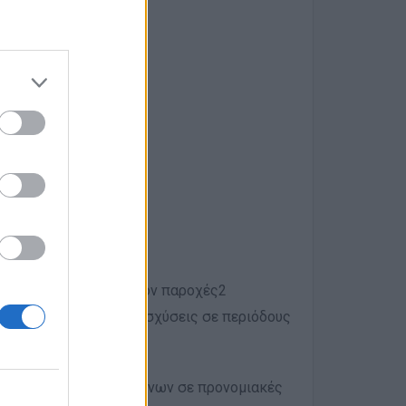
οϊσταμένους
το παροχών & επιπλέον παροχές2
δωροεπιταγές)
:
Με ενισχύσεις σε περιόδους
& ιατρικής κάλυψης
ιατόριο των εργαζομένων σε προνομιακές