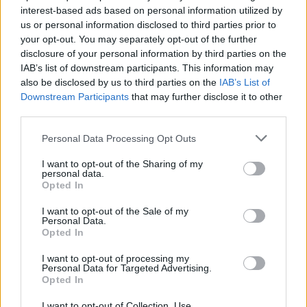
interest-based ads based on personal information utilized by
Προϋπηρεσία σε βιομηχανικό ή αποθηκευτικό περιβάλλον
us or personal information disclosed to third parties prior to
Παροχές
your opt-out. You may separately opt-out of the further
disclosure of your personal information by third parties on the
Η Εταιρεία Προσφέρει:
IAB’s list of downstream participants. This information may
Ανταγωνιστικό πακέτο αποδοχών
also be disclosed by us to third parties on the
IAB’s List of
Downstream Participants
that may further disclose it to other
Σταθερό, φιλικό και σύγχρονο εργασιακό περιβάλλον
third parties.
Ευκαιρίες εξέλιξης σε έναν ταχέως αναπτυσσόμενο
οργανισμό
Personal Data Processing Opt Outs
Συνεχή εκπαίδευση και συμμετοχή σε καινοτόμα έργα
I want to opt-out of the Sharing of my
αυτοματοποίησης
personal data.
Σύμβαση αορίστου χρόνου, μισθωτοί
Opted In
Μηνιαία διάθεση προϊόντων της εταιρίας
I want to opt-out of the Sale of my
Κάλυψη της μεταφοράς από και προς το εργοστάσιο με
Personal Data.
Opted In
μέσα της εταιρίας
I want to opt-out of processing my
Personal Data for Targeted Advertising.
Opted In
I want to opt-out of Collection, Use,