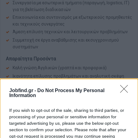
Συνεργασία με εσωτερικά τμήματα (παραγωγή, logistics, IT)
για τη βελτίωση διαδικασιών
Επικοινωνία και συντονισμός με εξωτερικούς προμηθευτές
και τεχνικούς συνεργάτες
Άμεση επίλυση τεχνικών και λειτουργικών προβλημάτων
Συμμετοχή σε έργα αναβάθμισης και εκσυγχρονισμού
συστημάτων
Απαραίτητα Προσόντα
Καλή γνώση Αγγλικών (γραπτά και προφορικά)
Ικανότητα επίλυσης προβλημάτων και αναλυτική σκέψη
Ομαδικό πνεύμα και υπευθυνότητα
Jobfind.gr -
Do Not Process My Personal
Δυνατότητα εργασίας σε καθεστώς 3 βαρδιών
Information
Επιθυμητά Προσόντα:
If you wish to opt-out of the sale, sharing to third parties, or
Εμπειρία ή γνώση σε συστήματα WMS (Warehouse
processing of your personal or sensitive information for
Management Systems)
targeted advertising by us, please use the below opt-out
Εξοικείωση με τεχνολογίες AGV (Automated Guided
section to confirm your selection. Please note that after your
Vehicles) ή VNA συστήματα αποθήκευσης
opt-out request is processed you may continue seeing