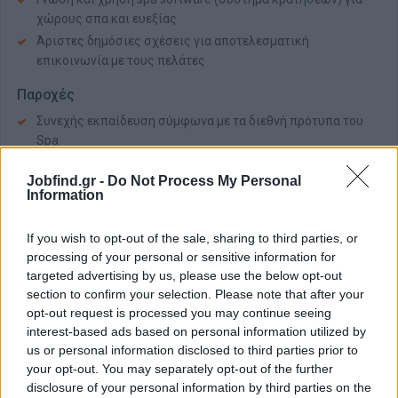
χώρους σπα και ευεξίας
Άριστες δημόσιες σχέσεις για αποτελεσματική
επικοινωνία με τους πελάτες
Παροχές
Συνεχής εκπαίδευση σύμφωνα με τα διεθνή πρότυπα του
Spa
Ανταγωνιστικό πακέτο αποδοχών με βάση τα προσόντα και
Jobfind.gr -
Do Not Process My Personal
την εμπειρία
Information
Διαμονή σε πλήρως εξοπλισμένα διαμερίσματα
Καθημερινά 3 γεύματα
If you wish to opt-out of the sale, sharing to third parties, or
Ευχάριστο περιβάλλον εργασίας
processing of your personal or sensitive information for
targeted advertising by us, please use the below opt-out
Υποστηρικτική διαχείριση
section to confirm your selection. Please note that after your
Κατάρτιση και εξέλιξη σταδιοδρομίας
opt-out request is processed you may continue seeing
Επαγγελματική εξέλιξη
interest-based ads based on personal information utilized by
Μπόνους σε συνάρτηση με την επίτευξη στόχων
us or personal information disclosed to third parties prior to
your opt-out. You may separately opt-out of the further
disclosure of your personal information by third parties on the