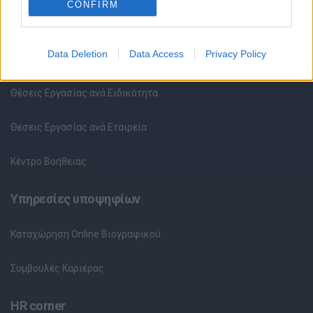
CONFIRM
Θέσεις εργασίας
Data Deletion
Data Access
Privacy Policy
Όλες οι Θέσεις Εργασίας
Θέσεις Εργασίας ανά Ειδικότητα
Θέσεις Εργασίας ανά Εταιρεία
Κέντρο Βοήθειας
Υπηρεσίες υποψηφίων
Καταχώρηση Online Βιογραφικού
Συμβουλές Καριέρας
HR corner