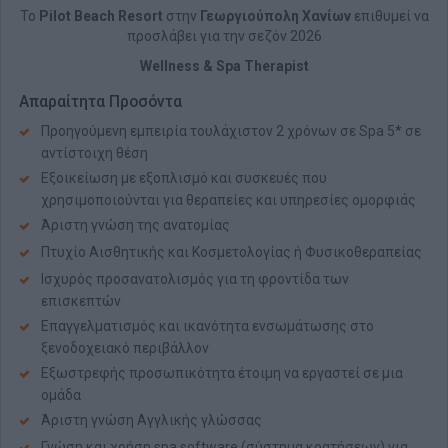
Το
Pilot Beach Resort
στην
Γεωργιούπολη
Χανίων
επιθυμεί να
προσλάβει για την σεζόν 2026
Wellness & Spa Therapist
Απαραίτητα Προσόντα
Προηγούμενη εμπειρία τουλάχιστον 2 χρόνων σε Spa 5* σε
αντίστοιχη θέση
Εξοικείωση με εξοπλισμό και συσκευές που
χρησιμοποιούνται για θεραπείες και υπηρεσίες ομορφιάς
Άριστη γνώση της ανατομίας
Πτυχίο Αισθητικής και Κοσμετολογίας ή Φυσικοθεραπείας
Ισχυρός προσανατολισμός για τη φροντίδα των
επισκεπτών
Επαγγελματισμός και ικανότητα ενσωμάτωσης στο
ξενοδοχειακό περιβάλλον
Εξωστρεφής προσωπικότητα έτοιμη να εργαστεί σε μια
ομάδα
Άριστη γνώση Αγγλικής γλώσσας
Γνώση και χρήση spa software (σύστημα κρατήσεων) για