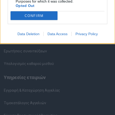
Purposes for which it was collected.
Opted Out
Συμβουλές Καριέρας
CONFIRM
HR corner
Data Deletion
Data Access
Privacy Policy
Περιγραφές Θέσεων Εργασίας
Ερωτήσεις συνεντεύξεων
Υπολογισμός καθαρού μισθού
Υπηρεσίες εταιριών
Εγγραφή & Καταχώρηση Αγγελίας
Τιμοκατάλογος Αγγελιών