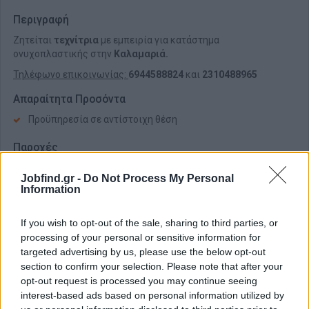
Περιγραφή
Ζητείται
τεχνίτρια
με εμπειρία για κατάστημα
ονυχοπλαστικής στην
Καλαμαριά.
Τηλέφωνο επικοινωνίας:
6944588824
και
2310488965
Απαραίτητα Προσόντα
Προϋπηρεσία σε αντίστοιχη θέση
Παροχές
Πλήρης απασχόληση
Jobfind.gr -
Do Not Process My Personal
Μισθός και ασφάλιση
Information
If you wish to opt-out of the sale, sharing to third parties, or
processing of your personal or sensitive information for
targeted advertising by us, please use the below opt-out
section to confirm your selection. Please note that after your
opt-out request is processed you may continue seeing
interest-based ads based on personal information utilized by