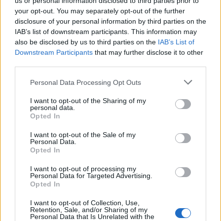
us or personal information disclosed to third parties prior to
your opt-out. You may separately opt-out of the further
disclosure of your personal information by third parties on the
IAB’s list of downstream participants. This information may
also be disclosed by us to third parties on the
IAB’s List of
Downstream Participants
that may further disclose it to other
third parties.
Θέσεις εργασίας
Personal Data Processing Opt Outs
Όλες οι Θέσεις Εργασίας
I want to opt-out of the Sharing of my
personal data.
Opted In
Θέσεις Εργασίας ανά Ειδικότητα
I want to opt-out of the Sale of my
Personal Data.
Θέσεις Εργασίας ανά Εταιρεία
Opted In
Κέντρο Βοήθειας
I want to opt-out of processing my
Personal Data for Targeted Advertising.
Opted In
Υπηρεσίες υποψηφίων
I want to opt-out of Collection, Use,
Retention, Sale, and/or Sharing of my
Personal Data that Is Unrelated with the
Καταχώρηση Online Βιογραφικού