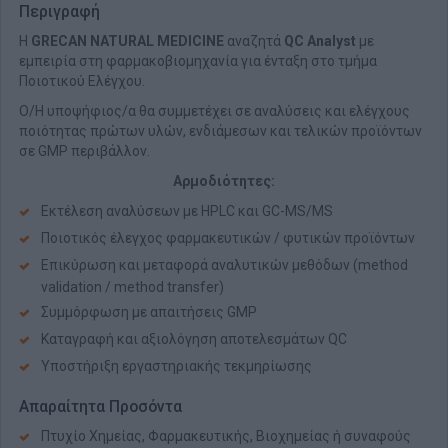
Περιγραφή
Η
GRECAN NATURAL MEDICINE
αναζητά
QC Analyst
με
εμπειρία στη φαρμακοβιομηχανία για ένταξη στο τμήμα
Ποιοτικού Ελέγχου.
Ο/Η υποψήφιος/α θα συμμετέχει σε αναλύσεις και ελέγχους
ποιότητας πρώτων υλών, ενδιάμεσων και τελικών προϊόντων
σε GMP περιβάλλον.
Αρμοδιότητες:
Εκτέλεση αναλύσεων με HPLC και GC-MS/MS
Ποιοτικός έλεγχος φαρμακευτικών / φυτικών προϊόντων
Επικύρωση και μεταφορά αναλυτικών μεθόδων (method
validation / method transfer)
Συμμόρφωση με απαιτήσεις GMP
Καταγραφή και αξιολόγηση αποτελεσμάτων QC
Υποστήριξη εργαστηριακής τεκμηρίωσης
Απαραίτητα Προσόντα
Πτυχίο Χημείας, Φαρμακευτικής, Βιοχημείας ή συναφούς