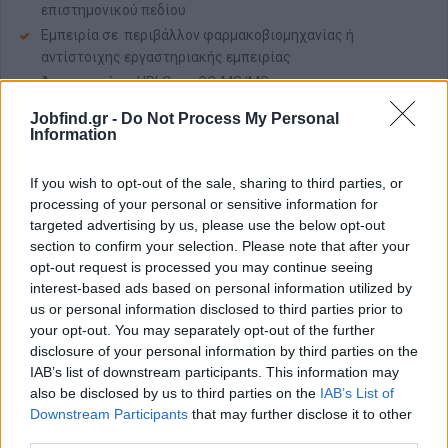
επιστημονικού πεδίου
Εμπειρία σε περιβάλλον φαρμακοβιομηχανίας ή
αντίστοιχης εργαστηριακής εμπειρίας
Άριστη γνώση HPLC και GC-MS/MS
Εμπειρία σε method validation / GMP environment
Jobfind.gr -
Do Not Process My Personal
Information
Καλή γνώση αγγλικής γλώσσας (τεχνική ορολογία)
Ικανότητα εργασίας με ακρίβεια και τήρηση SOPs
If you wish to opt-out of the sale, sharing to third parties, or
Παροχές
processing of your personal or sensitive information for
targeted advertising by us, please use the below opt-out
Πλήρης Απασχόληση
section to confirm your selection. Please note that after your
opt-out request is processed you may continue seeing
interest-based ads based on personal information utilized by
us or personal information disclosed to third parties prior to
Αίτηση - Αποστολή Βιογραφικού
your opt-out. You may separately opt-out of the further
Σας ενδιαφέρει η θέση εργασίας; Εγγραφείτε για να στείλετε το
disclosure of your personal information by third parties on the
βιογραφικό σας στην εταιρεία.
IAB’s list of downstream participants. This information may
also be disclosed by us to third parties on the
IAB’s List of
Downstream Participants
that may further disclose it to other
Εγγραφή
Είσοδος
third parties.