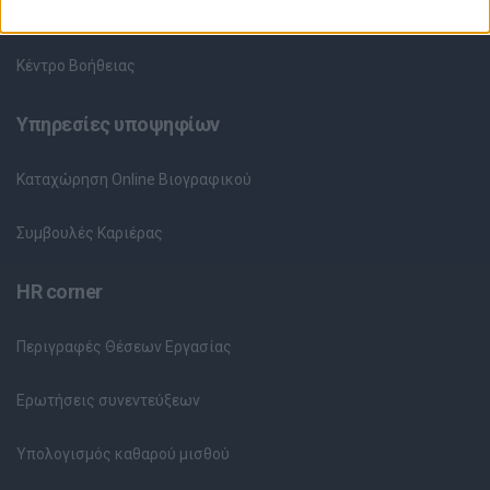
Θέσεις Εργασίας ανά Εταιρεία
Κέντρο Βοήθειας
Υπηρεσίες υποψηφίων
Καταχώρηση Online Βιογραφικού
Συμβουλές Καριέρας
HR corner
Περιγραφές Θέσεων Εργασίας
Ερωτήσεις συνεντεύξεων
Υπολογισμός καθαρού μισθού