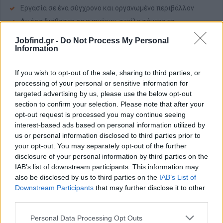
Εργασία σε ένα σύγχρονο και οργανωμένο περιβάλλον
Αν όσα διάβασες σε εμπνέουν, στείλε σήμερα το
βιογραφικό σου και γίνε κομμάτι της δυνατής μας ομάδας!
Jobfind.gr -
Do Not Process My Personal
Information
#TeamKafkas #ElectrifyYourCareer #BestWorkplace
#ApplyToday
If you wish to opt-out of the sale, sharing to third parties, or
Απαραίτητα Προσόντα
processing of your personal or sensitive information for
targeted advertising by us, please use the below opt-out
section to confirm your selection. Please note that after your
Αίτηση - Αποστολή Βιογραφικού
opt-out request is processed you may continue seeing
interest-based ads based on personal information utilized by
Πατήστε "Αποστολή Βιογραφικού" και θα μεταφερθείτε στη
us or personal information disclosed to third parties prior to
Σελίδα της εταιρείας.
your opt-out. You may separately opt-out of the further
disclosure of your personal information by third parties on the
IAB’s list of downstream participants. This information may
Αποστολή βιογραφικού
also be disclosed by us to third parties on the
IAB’s List of
Downstream Participants
that may further disclose it to other
third parties.
Personal Data Processing Opt Outs