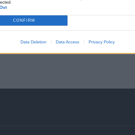
Αίτηση - Αποστολή Βιογραφικού
lected.
Out
Σας ενδιαφέρει η θέση εργασίας; Εγγραφείτε για να στείλ
CONFIRM
Εγγραφή
Είσοδος
Data Deletion
Data Access
Privacy Policy