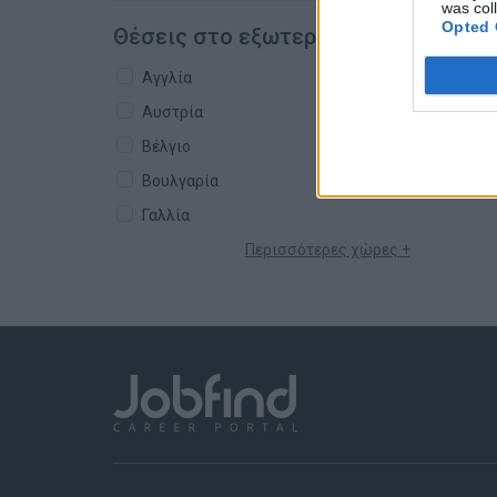
was col
Opted 
Θέσεις στο εξωτερικό
Αγγλία
Αυστρία
Βέλγιο
Βουλγαρία
Γαλλία
Περισσότερες χώρες +