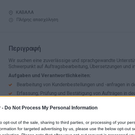
ΚΑΒΑΛΑ
Πλήρης απασχόληση
Περιγραφή
Wir suchen eine zuverlässige und sprachgewandte Unterstü
Schwerpunkt auf Auftragsbearbeitung, Übersetzungen und in
Aufgaben und Verantwortlichkeiten:
Bearbeitung von Kundenbestellungen und -anfragen in d
Erfassung, Prüfung und Bestätigung von Aufträgen in de
Durchführung von Übersetzungen (Deutsch ↔ Englisch /
 -
Do Not Process My Personal Information
Unterstützung bei der Erstellung und Aufbereitung von 
Dokumente)
to opt-out of the sale, sharing to third parties, or processing of your per
Mitwirkung bei der Vorbereitung von Transportdokumen
formation for targeted advertising by us, please use the below opt-out s
Kommunikation und Abstimmung mit Nachunternehmern i
r selection. Please note that after your opt-out request is processed y