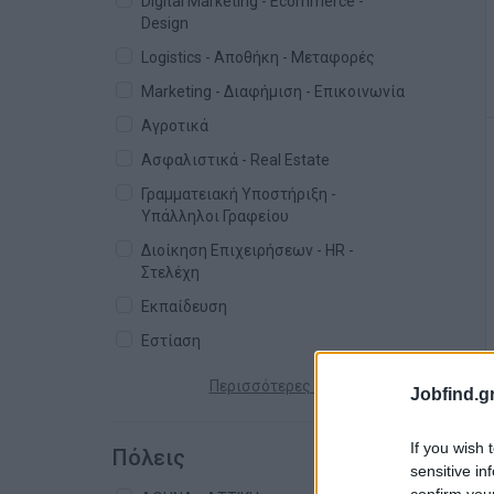
Digital Marketing - Ecommerce -
Design
Logistics - Αποθήκη - Μεταφορές
Marketing - Διαφήμιση - Επικοινωνία
Αγροτικά
Ασφαλιστικά - Real Estate
Γραμματειακή Υποστήριξη -
Υπάλληλοι Γραφείου
Διοίκηση Επιχειρήσεων - HR -
Στελέχη
Εκπαίδευση
Εστίαση
Περισσότερες κατηγορίες +
Jobfind.gr
If you wish 
Πόλεις
sensitive in
confirm you