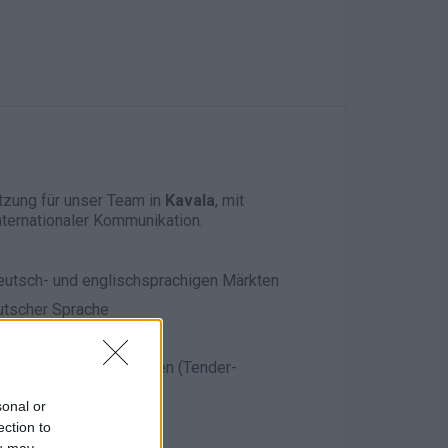
tzung für unser Team in
Kavala
, mit
ternationaler Kommunikation.
eutsch- und englischsprachigen Märkten
utscher Sprache
 Deutsch ↔ Griechisch)
Ausschreibungsunterlagen (Tender-
sonal or
ten
ection to
n englischer Sprache
ou may