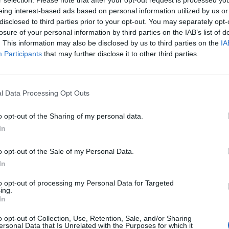
eing interest-based ads based on personal information utilized by us or
Keine telefonische Kundenbetreuung
disclosed to third parties prior to your opt-out. You may separately opt-
losure of your personal information by third parties on the IAB’s list of
We are looking for a reliable, multilingual team member in
K
. This information may also be disclosed by us to third parties on the
IA
translations, and international coordination
Participants
that may further disclose it to other third parties.
Responsibilities:
Processing customer orders and inquiries in German- a
Recording, reviewing, and confirming orders in German
l Data Processing Opt Outs
Performing translations (German ↔ English / German ↔
o opt-out of the Sharing of my personal data.
Supporting the preparation and compilation of tender d
In
Assisting in the preparation of transport documentation
Communicating and coordinating with subcontractors in 
o opt-out of the Sale of my Personal Data.
No telephone-based customer support required
In
On-site presence required in the office (Kavala)
to opt-out of processing my Personal Data for Targeted
ing.
In
o opt-out of Collection, Use, Retention, Sale, and/or Sharing
ersonal Data that Is Unrelated with the Purposes for which it