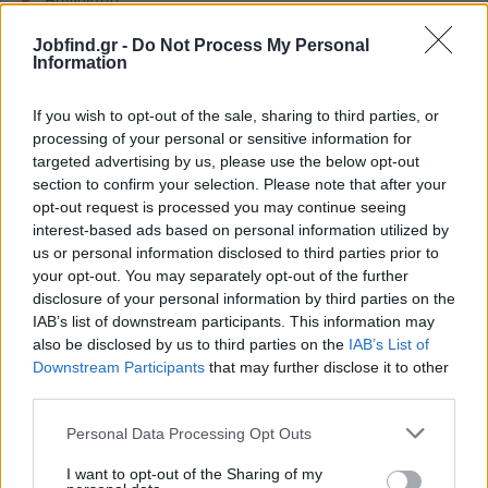
Ρουχισμός εργασίας
Jobfind.gr -
Do Not Process My Personal
Πλήρης απασχόληση
Information
Σταθερό ωράριο και ανταγωνιστική αμοιβή
If you wish to opt-out of the sale, sharing to third parties, or
processing of your personal or sensitive information for
targeted advertising by us, please use the below opt-out
Αίτηση - Αποστολή Βιογραφικού
section to confirm your selection. Please note that after your
opt-out request is processed you may continue seeing
Σας ενδιαφέρει η θέση εργασίας; Εγγραφείτε για να στείλετε το
βιογραφικό σας στην εταιρεία.
interest-based ads based on personal information utilized by
us or personal information disclosed to third parties prior to
your opt-out. You may separately opt-out of the further
Εγγραφή
Είσοδος
disclosure of your personal information by third parties on the
IAB’s list of downstream participants. This information may
also be disclosed by us to third parties on the
IAB’s List of
Downstream Participants
that may further disclose it to other
third parties.
Personal Data Processing Opt Outs
I want to opt-out of the Sharing of my