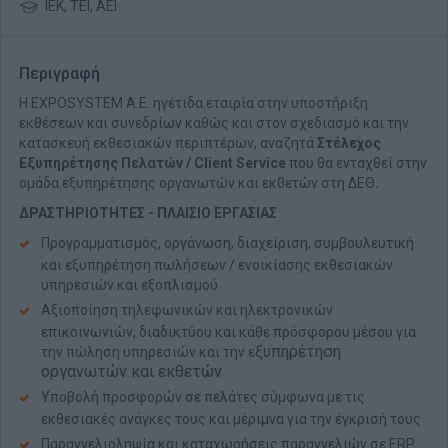
ΙΕΚ, ΤΕΙ, ΑΕΙ
Περιγραφή
Η EXPOSYSTEM A.E. ηγέτιδα εταιρία στην υποστήριξη
εκθέσεων και συνεδρίων καθώς και στον σχεδιασμό και την
κατασκευή εκθεσιακών περιπτέρων, αναζητά
Στέλεχος
Εξυπηρέτησης Πελατών / Client Service
που θα ενταχθεί στην
ομάδα εξυπηρέτησης οργανωτών και εκθετών στη ΔΕΘ
.
ΔΡΑΣΤ
ΗΡΙΟΤΗΤΕΣ - ΠΛΑΙΣΙΟ ΕΡΓΑΣΙΑΣ
Προγραμματισμός, οργάνωση, διαχείριση, συμβουλευτική
και εξυπηρέτηση πωλήσεων / ενοικίασης εκθεσιακών
υπηρεσιών και εξοπλισμού
Αξιοποίηση τηλεφωνικών και ηλεκτρονικών
επικοινωνιών, διαδικτύου και κάθε πρόσφορου μέσου για
ξυπηρέτηση
την πώληση υπηρεσιών και την ε
οργανωτών και εκθετών
Υποβολή προσφορών σε πελάτες σύμφωνα με τις
εκθεσιακές ανάγκες τους και μέριμνα για την έγκρισή τους
Παραγγελιοληψία και καταχωρήσεις παραγγελιών σε ERP