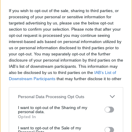
Λογιστήριο επιχείρησης θα αξιολογηθεί ιδιαίτερα.
If you wish to opt-out of the sale, sharing to third parties, or
Άριστη γνώση χρήσης πληροφορικών συστημάτων ERP.
processing of your personal or sensitive information for
Επιθυμητή η άριστη γνώση Entersoft Business Suite.
targeted advertising by us, please use the below opt-out
Άριστη γνώση προγραμμάτων γραφείου και διαδικτύου και
section to confirm your selection. Please note that after your
ηλεκτρονικής επικοινωνίας.
opt-out request is processed you may continue seeing
Άριστη γνώση Αγγλικών
interest-based ads based on personal information utilized by
us or personal information disclosed to third parties prior to
Γνώσεις marketing. Επιθυμητή η εμπειρία σε πωλήσεις
your opt-out. You may separately opt-out of the further
εκθεσιακών υπηρεσιών ή εξοπλισμού.
disclosure of your personal information by third parties on the
ΙΚΑΝΟΤΗΤΕΣ ΚΑΙ ΔΕΞΙΟΤΗΤΕΣ
IAB’s list of downstream participants. This information may
also be disclosed by us to third parties on the
IAB’s List of
έση,
Νοοτροπία και κουλτούρα εξυπηρέτησης με θ
Downstream Participants
that may further disclose it to other
επιδίωξη και επίτευξη ποιοτικών και ποσοτικών
third parties.
στόχων
Επαγωγική σκέψη και δράση
Personal Data Processing Opt Outs
Προγραμματισμός, οργάνωση και διαχείριση χρόνου και
I want to opt-out of the Sharing of my
πόρων
personal data.
Επικοινωνιακή ικανότητα και άσκηση επιρροής
Opted In
Προσοχή στις λεπτομέρειες και τήρηση προδιαγραφών,
I want to opt-out of the Sale of my
διαδικασιών και χρονοδιαγραμμάτων