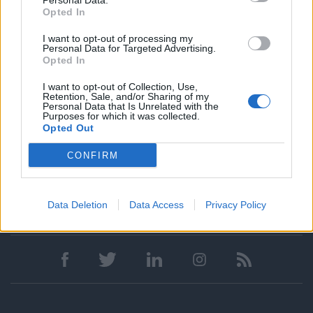
Personal Data.
Opted In
Διαχείριση προβλημάτων με ταχύτητα και ευρηματικότητα
Ευγένεια, δυναμισμός, συνέπεια και επαγγελματισμός
I want to opt-out of processing my
Personal Data for Targeted Advertising.
Παροχές
Opted In
Θέση καριέρας και προοπτικής
I want to opt-out of Collection, Use,
Retention, Sale, and/or Sharing of my
Σταθερές αποδοχές
Personal Data that Is Unrelated with the
Purposes for which it was collected.
Opted Out
CONFIRM
Data Deletion
Data Access
Privacy Policy