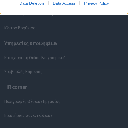
Data Deletion
Data Access
Privacy Policy
Θέσεις Εργασίας ανά Εταιρεία
Κέντρο Βοήθειας
Υπηρεσίες υποψηφίων
Καταχώρηση Online Βιογραφικού
Συμβουλές Καριέρας
HR corner
Περιγραφές Θέσεων Εργασίας
Ερωτήσεις συνεντεύξεων