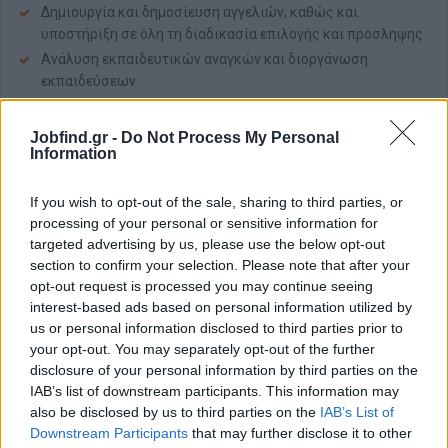
Δημιουργία και δημοσίευση αγγελιών, καθώς και
υποστήριξη σε όλη τη διαδικασία επιλογής και πρόσληψης
Ανάλυση εκπαιδευτικών αναγκών και διοργάνωση
εκπαιδεύσεων
Απαραίτητα Προσόντα
Jobfind.gr -
Do Not Process My Personal
Πτυχίο στη Διοίκηση Ανθρώπινου Δυναμικού
Information
Γνώση σε σύστημα μισθοδοσίας (Epsilon Net)
If you wish to opt-out of the sale, sharing to third parties, or
Τουλάχιστον 4 έτη εμπειρίας σε μισθοδοσία
processing of your personal or sensitive information for
Πολύ καλή γνώση εργατικής και ασφαλιστικής νομοθεσίας
targeted advertising by us, please use the below opt-out
Άριστη γνώση MS Office (ιδιαίτερα Excel)
section to confirm your selection. Please note that after your
Οργανωτικότητα, υπευθυνότητα και αυστηρή τήρηση
opt-out request is processed you may continue seeing
εμπιστευτικότητας
interest-based ads based on personal information utilized by
us or personal information disclosed to third parties prior to
Καλή γνώση της αγγλικής γλώσσας
your opt-out. You may separately opt-out of the further
disclosure of your personal information by third parties on the
Παροχές
IAB’s list of downstream participants. This information may
Ελκυστικό πακέτο αποδοχών αναλόγως προσόντων και
also be disclosed by us to third parties on the
IAB’s List of
εμπειρίας
Downstream Participants
that may further disclose it to other