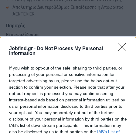
Απολυτήριο Δευτεροβάθμιας Εκπαίδευσης ή Απόφοιτος
ΑΕΙ/ΤΕΙ/ΙΕΚ
Παροχές
Εξασφαλίζουμε:
Ευκαιρίες απασχόλησης για όλους, χωρίς διακρίσεις
Jobfind.gr -
Do Not Process My Personal
Δυνατότητα full time/part time απασχόλησης, ανάλογα τις
Information
ανάγκες σου!
Δυνατότητα εργασίας από το σπίτι (κάποιες ημέρες
If you wish to opt-out of the sale, sharing to third parties, or
εβδομαδιαίως)
processing of your personal or sensitive information for
Αμειβόμενη εκπαίδευση από έμπειρους εκπαιδευτές, για να
targeted advertising by us, please use the below opt-out
section to confirm your selection. Please note that after your
είσαι πάντα in!
opt-out request is processed you may continue seeing
Σταθερές αποδοχές και ασφάλιση ΙΚΑ
interest-based ads based on personal information utilized by
Σύμβαση αορίστου χρόνου
us or personal information disclosed to third parties prior to
Αναγνώριση/ανταπόδοση αποδοτικότητας με
your opt-out. You may separately opt-out of the further
μηνιαίο
bonus
disclosure of your personal information by third parties on the
IAB’s list of downstream participants. This information may
Αναγνώριση προϋπηρεσίας βάσει νόμου
also be disclosed by us to third parties on the
IAB’s List of
Υποστηρικτικό περιβάλλον εργασίας