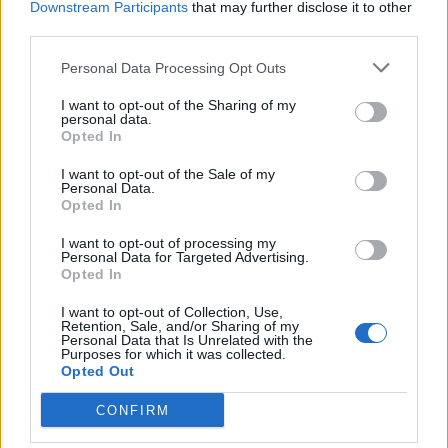
Downstream Participants
that may further disclose it to other
Προοπτικές εξέλιξης σε μία δυναμική πολυεθνική εταιρείας
third parties.
παροχής υπηρεσιών
Εύκολη πρόσβαση στο χώρο με τα μέσα μαζικής μεταφοράς
Personal Data Processing Opt Outs
(πλησίον ηλεκτρικού και μετρό)
I want to opt-out of the Sharing of my
personal data.
Και το κυριότερο: Ποιοι είμαστε!
Opted In
Η ICAP Contact Center στηρίζει τη συμπερίληψη και την
I want to opt-out of the Sale of my
πολυμορφία στο χώρο εργασίας, προάγοντας ένα περιβάλλον
Personal Data.
όπου όλοι οι εργαζόμενοι αισθάνονται ίσοι και
Opted In
υποστηριζόμενοι.
I want to opt-out of processing my
Απασχολούμε περισσότερους από 1.000 εκπαιδευμένους
Personal Data for Targeted Advertising.
εργαζόμενους και έχουμε εδραιωθεί ως μια από τις πιο
Opted In
επιτυχημένες και ραγδαία εξελισσόμενες εταιρείες στον τομέα
του Τηλεφωνικού Κέντρου επεκτείνοντας την παρουσία μας
I want to opt-out of Collection, Use,
Retention, Sale, and/or Sharing of my
στην ελληνική και ευρωπαϊκή αγορά.
Personal Data that Is Unrelated with the
Purposes for which it was collected.
Opted Out
Αίτηση - Αποστολή Βιογραφικού
CONFIRM
Σας ενδιαφέρει η θέση εργασίας; Εγγραφείτε για να στείλετε το
βιογραφικό σας στην εταιρεία.