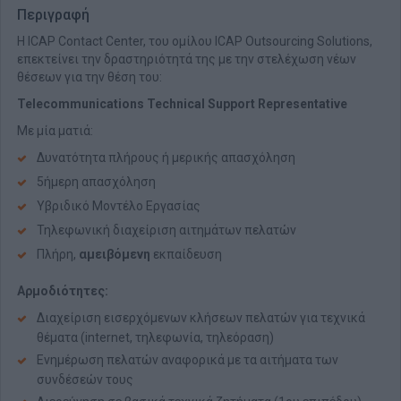
Περιγραφή
H ICAP Contact Center, του ομίλου ICAP Outsourcing Solutions,
επεκτείνει την δραστηριότητά της με την στελέχωση νέων
θέσεων για την θέση του:
Telecommunications Technical Support Representative
Με μία ματιά:
Δυνατότητα πλήρους ή μερικής απασχόληση
5ήμερη απασχόληση
Υβριδικό Μοντέλο Εργασίας
Τηλεφωνική διαχείριση αιτημάτων πελατών
Πλήρη,
αμειβόμενη
εκπαίδευση
Αρμοδιότητες:
Διαχείριση εισερχόμενων κλήσεων πελατών για τεχνικά
θέματα (internet, τηλεφωνία, τηλεόραση)
Ενημέρωση πελατών αναφορικά με τα αιτήματα των
συνδέσεών τους