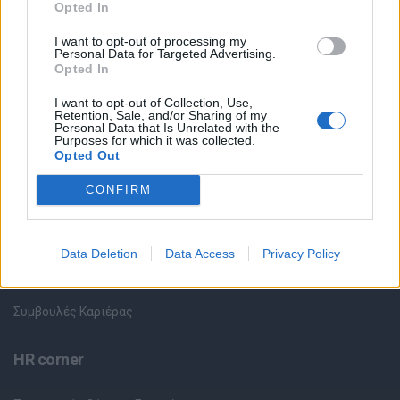
Opted In
I want to opt-out of processing my
Όλες οι Θέσεις Εργασίας
Personal Data for Targeted Advertising.
Opted In
Θέσεις Εργασίας ανά Ειδικότητα
I want to opt-out of Collection, Use,
Retention, Sale, and/or Sharing of my
Personal Data that Is Unrelated with the
Θέσεις Εργασίας ανά Εταιρεία
Purposes for which it was collected.
Opted Out
Κέντρο Βοήθειας
CONFIRM
Υπηρεσίες υποψηφίων
Data Deletion
Data Access
Privacy Policy
Καταχώρηση Online Βιογραφικού
Συμβουλές Καριέρας
HR corner