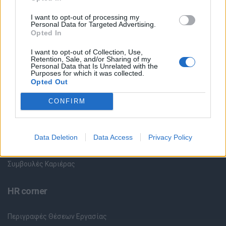
Όλες οι Θέσεις Εργασίας
I want to opt-out of processing my
Personal Data for Targeted Advertising.
Opted In
Θέσεις Εργασίας ανά Ειδικότητα
I want to opt-out of Collection, Use,
Retention, Sale, and/or Sharing of my
Θέσεις Εργασίας ανά Εταιρεία
Personal Data that Is Unrelated with the
Purposes for which it was collected.
Opted Out
Κέντρο Βοήθειας
CONFIRM
Υπηρεσίες υποψηφίων
Data Deletion
Data Access
Privacy Policy
Καταχώρηση Online Βιογραφικού
Συμβουλές Καριέρας
HR corner
Περιγραφές Θέσεων Εργασίας