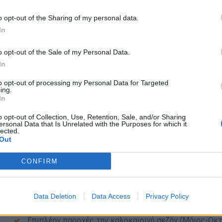
εργασίας
Συντονισμός Έργων: Συντονισμός ανοίγματος, ανακα
o opt-out of the Sharing of my personal data.
In
Παρακολούθηση Αγοράς: Ενημέρωση σχετικά με τις τ
o opt-out of the Sale of my Personal Data.
Απαραίτητα Προσόντα
In
Εμπειρία: Τουλάχιστον 2 έτη σε αντίστοιχη θέση, κα
to opt-out of processing my Personal Data for Targeted
ing.
Εκπαίδευση: Πτυχίο Διοίκησης Επιχειρήσεων, Οικονομ
In
Τεχνικές Δεξιότητες: Άριστη γνώση MS Office
o opt-out of Collection, Use, Retention, Sale, and/or Sharing
Γλωσσικές Δεξιότητες: Πολύ καλή γνώση Αγγλικών (
ersonal Data that Is Unrelated with the Purposes for which it
lected.
Προσωπικά Χαρακτηριστικά: Υπευθυνότητα, ομαδικό 
Out
λεπτομέρεια, οργανωτικότητα
Μετεγκατάσταση: Η θέση απαιτεί μετεγκατάσταση κ
CONFIRM
Παροχές
Data Deletion
Data Access
Privacy Policy
Ανταγωνιστικό Πακέτο Αποδοχών
Επιπλέον παροχές την καλοκαιρινή σεζόν (Μάιος-Οκ