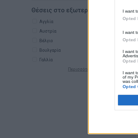
Θέσεις στο εξωτερικό
I want t
Opted 
Αγγλία
Αυστρία
I want t
Opted 
Βέλγιο
Βουλγαρία
I want 
Advertis
Γαλλία
Opted 
Περισσότερες χώρες +
I want t
of my P
was col
Opted 