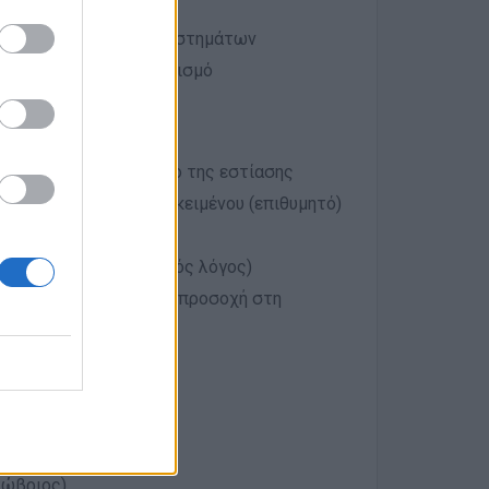
ίνισης και παύσης καταστημάτων
άσεις και τον ανταγωνισμό
τά προτίμηση στον χώρο της εστίασης
ικών ή συναφούς αντικειμένου (επιθυμητό)
γραπτός και προφορικός λόγος)
πνεύμα, πρωτοβουλία, προσοχή στη
οντά στο αεροδρόμιο
τώβριος)