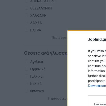
ΑΘΗΝΑ - ΑΤΤΙΚΗ
ΘΕΣΣΑΛΟΝΙΚΗ
ΧΑΛΚΙΔΙΚΗ
ΛΑΡΙΣΑ
ΠΑΤΡΑ
Περισσότερες πόλεις +
Jobfind.gr
If you wish 
Θέσεις ανά γλώσσα
sensitive in
confirm you
Αγγλικά
continue se
Γερμανικά
information 
further disc
Γαλλικά
participants
Ιταλικά
Downstream 
Ισπανικά
Περισσότερες γλώσσες +
Persona