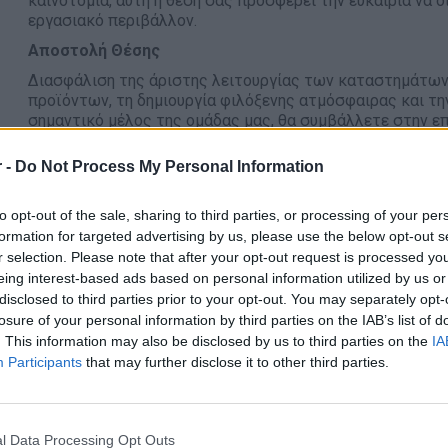
καινοτομία, αυτή η θέση σας προσφέρει την ευκαιρία να δ
εργασιακό περιβάλλον.
Αποστολή Θέσης
Διασφάλιση της άριστης λειτουργίας των καταστημάτων
προϊόντων, τη δημιουργία φιλόξενης ατμόσφαιρας και τη
σημαντικό μέλος της ομάδας μας, θα συμβάλλετε στην επ
στην οικονομική επιτυχία των καταστημάτων.
 -
Do Not Process My Personal Information
Βασικές Αρμοδιότητες:
Παρακολούθηση & Σχεδιασμός: Έλεγχος των μηνιαίω
to opt-out of the sale, sharing to third parties, or processing of your per
εφαρμογή κατάλληλων πλάνων δράσης
formation for targeted advertising by us, please use the below opt-out s
Εκπαίδευση Διαχείρισης: Εκπαίδευση και καθοδήγησ
r selection. Please note that after your opt-out request is processed y
πρότυπα λειτουργίας της εταιρείας
eing interest-based ads based on personal information utilized by us or
Αξιολόγηση & Βελτίωση Ποιότητας: Έλεγχος καταστ
disclosed to third parties prior to your opt-out. You may separately opt-
ενεργειών όπου απαιτείται
losure of your personal information by third parties on the IAB’s list of
. This information may also be disclosed by us to third parties on the
IA
Έλεγχος Απογραφών & Ταμείων: Τακτικοί και έκτακτο
Participants
that may further disclose it to other third parties.
Διαχείριση Πελατών: Διαχείριση παραπόνων και εξυ
Εκπαίδευση Προσωπικού: Εκπαίδευση του προσωπικού
Στελέχωση & Προγράμματα: Στελέχωση των καταστ
l Data Processing Opt Outs