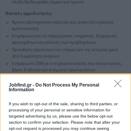
κλάδο θα θεωρηθεί σημαντικό προσόν
Βασικές αρμοδιότητες:
Άριστη εξυπηρέτηση πελατών και ανάπτυξη σχέσεων
εμπιστοσύνης
Ενημέρωση για τις παρεχόμενες υπηρεσίες, διαχείριση
ερωτημάτων και επίλυση των προβλημάτων
Προώθηση προϊόντων και υπηρεσιών της εταιρίας μετά
από διερεύνηση αναγκών
Ενημέρωση CRM με στοιχεία επισκευής και επικοινωνίας,
βάσει διαδικασιών εταιρικού πρωτοκόλλου
Υποστήριξη του τεχνικού τμήματος της εταιρείας
απαντώντας σε βασικές τεχνικές ερωτήσεις
Jobfind.gr -
Do Not Process My Personal
Information
Διαχείριση εισερχομένων κλήσεων και
προτεραιοποίησή τους
If you wish to opt-out of the sale, sharing to third parties, or
Οργάνωση ροής εργασιών καταστήματος
processing of your personal or sensitive information for
Διασφάλιση ικανοποίησης πελατών από τη χρήση
targeted advertising by us, please use the below opt-out
προϊόντων και υπηρεσιών
section to confirm your selection. Please note that after your
opt-out request is processed you may continue seeing
Η εταιρεία προσφέρει: