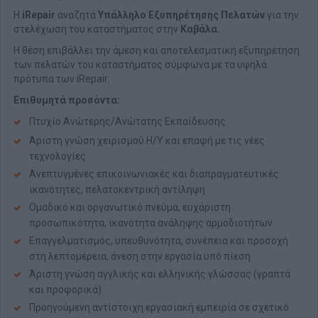
Η
iRepair
αναζητά
Υπάλληλο Εξυπηρέτησης Πελατών
για την
στελέχωση του καταστήματος στην
Καβάλα.
Η θέση επιβάλλει την άμεση και αποτελεσματική εξυπηρέτηση
των πελατών του καταστήματος σύμφωνα με τα υψηλά
πρότυπα των iRepair.
Επιθυμητά προσόντα:
Πτυχίο Ανώτερης/Ανώτατης Εκπαίδευσης
Άριστη γνώση χειρισμού Η/Υ και επαφή με τις νέες
τεχνολογίες
Ανεπτυγμένες επικοινωνιακές και διαπραγματευτικές
ικανότητες, πελατοκεντρική αντίληψη
Ομαδικό και οργανωτικό πνεύμα, ευχάριστη
προσωπικότητα, ικανότητα ανάληψης αρμοδιοτήτων
Επαγγελματισμός, υπευθυνότητα, συνέπεια και προσοχή
στη λεπτομέρεια, άνεση στην εργασία υπό πίεση
Άριστη γνώση αγγλικής και ελληνικής γλώσσας (γραπτά
και προφορικά)
Προηγούμενη αντίστοιχη εργασιακή εμπειρία σε σχετικό