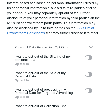
interest-based ads based on personal information utilized by
Ανταγωνιστικό πακέτο σταθερών αποδοχών, αναλόγως
us or personal information disclosed to third parties prior to
προσόντων
your opt-out. You may separately opt-out of the further
disclosure of your personal information by third parties on the
Ευχάριστο και δυναμικό περιβάλλον εργασίας
IAB’s list of downstream participants. This information may
Διαρκή υποστήριξη και εκπαίδευση
also be disclosed by us to third parties on the
IAB’s List of
Ευκαιρίες εξέλιξης
Downstream Participants
that may further disclose it to other
third parties.
Personal Data Processing Opt Outs
Αίτηση - Αποστολή Βιογραφικού
I want to opt-out of the Sharing of my
Σας ενδιαφέρει η θέση εργασίας; Εγγραφείτε για να στείλετε το
personal data.
βιογραφικό σας στην εταιρεία.
Opted In
I want to opt-out of the Sale of my
Εγγραφή
Είσοδος
Personal Data.
Opted In
I want to opt-out of processing my
Personal Data for Targeted Advertising.
Opted In
I want to opt-out of Collection, Use,