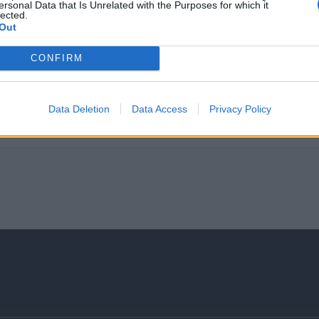
ersonal Data that Is Unrelated with the Purposes for which it
lected.
Αίτηση - Αποστολή Βιογραφικού
Out
Σας ενδιαφέρει η θέση εργασίας; Εγγραφείτε για να στείλ
CONFIRM
Εγγραφή
Είσοδος
Data Deletion
Data Access
Privacy Policy