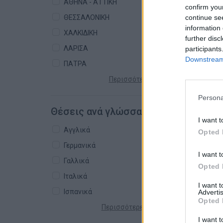
ΑΘΗΝΑ - ΑΤΤΙΚΗ
confirm you
continue se
ΘΕΣΣΑΛΟΝΙΚΗ
information 
ΧΑΛΚΙΔΙΚΗ
further disc
ΛΑΡΙΣΑ
participants
Downstream 
ΠΑΤΡΑ
Περισσότερες πόλεις +
Persona
Θέσεις ανά γλώσσα
I want t
Αγγλικά
Opted 
Γερμανικά
I want t
Γαλλικά
Opted 
Ιταλικά
I want 
Ισπανικά
Advertis
Opted 
Περισσότερες γλώσσες +
I want t