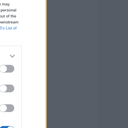
ou may
 personal
out of the
 downstream
B’s List of
ργασίας
λώσσας
ο προσόν
ς
ης