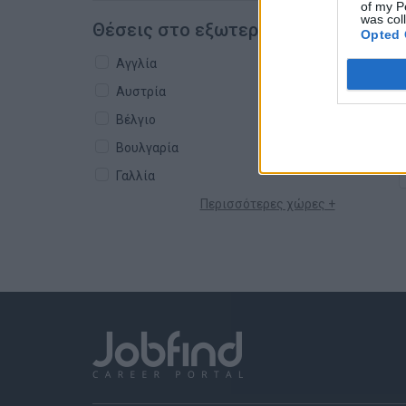
of my P
was col
Θέσεις στο εξωτερικό
Opted 
Αγγλία
Αυστρία
Βέλγιο
Βουλγαρία
Γαλλία
Περισσότερες χώρες +