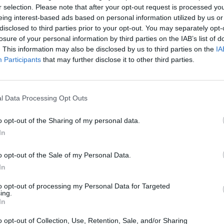
r selection. Please note that after your opt-out request is processed y
eing interest-based ads based on personal information utilized by us or
Απαραίτητα Προσόντα
disclosed to third parties prior to your opt-out. You may separately opt-
losure of your personal information by third parties on the IAB’s list of
Προφίλ
. This information may also be disclosed by us to third parties on the
IA
Επικοινωνιακή και ευχάριστη παρουσία
Participants
that may further disclose it to other third parties.
Οργανωτική και αποτελεσματική
Επαγγελματική συμπεριφορά με ομαδικό πνεύμα συνε
l Data Processing Opt Outs
Χειρισμός Η/Υ (Ms Office) και γνώση της αγγλικής γ
Προϋπηρεσία στο χώρο θα θεωρηθεί ως επιπρόσθετ
o opt-out of the Sharing of my personal data.
In
Παροχές
o opt-out of the Sale of my Personal Data.
Σταθερό, ευχάριστο & σύγχρονο περιβάλλον εργασία
In
Ευκαιρίες εκμάθησης νέων δεξιοτήτων
to opt-out of processing my Personal Data for Targeted
Δυνατότητα επαγγελματικής και μισθολογικής ανέλιξ
ing.
In
o opt-out of Collection, Use, Retention, Sale, and/or Sharing