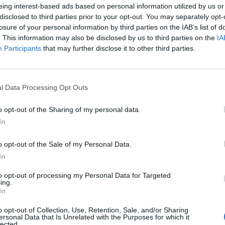
eing interest-based ads based on personal information utilized by us or
Παροχές
disclosed to third parties prior to your opt-out. You may separately opt-
losure of your personal information by third parties on the IAB’s list of
Πενθήμερη εργασία
. This information may also be disclosed by us to third parties on the
IA
Participants
that may further disclose it to other third parties.
Ανταγωνιστικός μισθός
Μπόνους παραγωγικότητας
Παροχή επαγγελματικού ρουχισμού με την εταιρική ε
l Data Processing Opt Outs
Ευχάριστο και υποστηρικτικό περιβάλλον εργασίας
Προοπτικές εξέλιξης και ανάπτυξης δεξιοτήτων σε σ
o opt-out of the Sharing of my personal data.
In
Αν επιθυμείτε να ενταχθείτε σε μια σταθερή και ανα
σας.
o opt-out of the Sale of my Personal Data.
In
to opt-out of processing my Personal Data for Targeted
ing.
In
o opt-out of Collection, Use, Retention, Sale, and/or Sharing
ersonal Data that Is Unrelated with the Purposes for which it
lected.