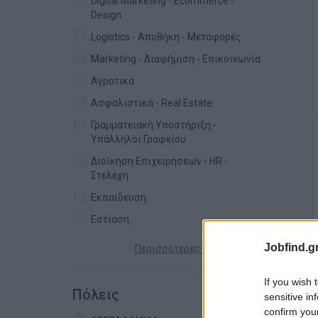
Digital Marketing - Ecommerce -
Design
Logistics - Αποθήκη - Μεταφορές
Marketing - Διαφήμιση - Επικοινωνία
Αγροτικά
Ασφαλιστικά - Real Estate
Γραμματειακή Υποστήριξη -
Υπάλληλοι Γραφείου
Διοίκηση Επιχειρήσεων - HR -
Στελέχη
Εκπαίδευση
Εστίαση
Jobfind.gr
Περισσότερες κατηγορίες +
If you wish 
Πόλεις
sensitive in
confirm you