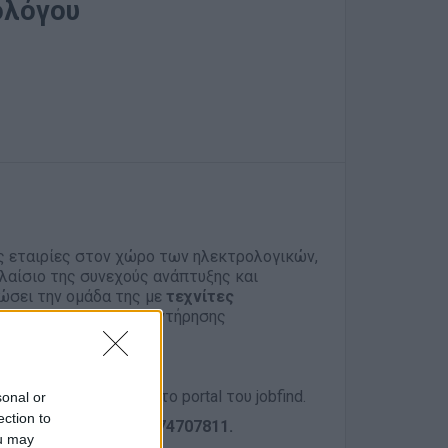
ολόγου
ς εταιρίες στον χώρο των ηλεκτρολογικών,
αίσιο της συνεχούς ανάπτυξης και
σει την ομάδα της με
τεχνίτες
α εγκατάστασης και συντήρησης
κό τους σημείωμα στο portal του jobfind.
sonal or
ection to
ήσετε μαζί μας στο
6974707811
.
ou may