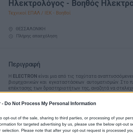
Ηλεκτρολόγος - Βοηθός Ηλεκτρ
Τεχνικοί ΕΠΑΛ / ΙΕΚ - Βοηθοί
ΘΕΣΣΑΛΟΝΙΚΗ
Πλήρης απασχόληση
Περιγραφή
Η
ELECTRON
είναι μια από τις ταχύτατα αναπτυσσόμενε
βιομηχανικών και εγκαταστάσεων αυτοματισμών. Στο πλ
επέκτασης των δραστηριοτήτων της, αναζητά να στελεχώ
ηλεκτρολόγους και βοηθούς
για μόνιμη εργασία σε έργ
ηλεκτρολογικών εγκαταστάσεων.
 -
Do Not Process My Personal Information
Θέσεις εργασίας πλήρους απασχόλησης.
Παρακαλούνται οι ενδιαφερόμενοι να στείλουν το βιογραφι
to opt-out of the sale, sharing to third parties, or processing of your per
formation for targeted advertising by us, please use the below opt-out s
Για οποιαδήποτε πληροφορία μη διστάσετε να επικοινων
r selection. Please note that after your opt-out request is processed y