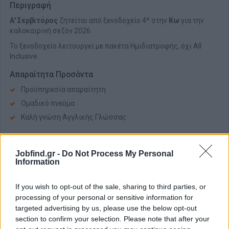
Περιγραφή
Α' Σερβιτόρος
ζητείται από ξενοδοχείο 4* στην
Κω
για την
καλοκαιρινή σεζόν 2026.
Το ξενοδοχείο λειτουργεί με πακέτα Ημιδιατροφής, όχι All
Inclusive.
Απαραίτητα Προσόντα
Προϋπηρεσία απαραίτητη
Ομαδικό πνεύμα
Καλή γνώση Αγγλικής Γλώσσας
Παροχές
Διαμονή
Jobfind.gr -
Do Not Process My Personal
Information
Διατροφή
Καθημερινή μεταφορά στον χώρο εργασίας
If you wish to opt-out of the sale, sharing to third parties, or
processing of your personal or sensitive information for
targeted advertising by us, please use the below opt-out
section to confirm your selection. Please note that after your