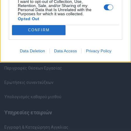
I want to opt-out of Collection, Use,
Retention, Sale, and/or Sharing of my
Υπηρεσίες υποψηφίων
Personal Data that Is Unrelated with the
Purposes for which it was collected.
Opted Out
Καταχώρηση Online Βιογραφικού
CONFIRM
Συμβουλές Καριέρας
Data Deletion
Data Access
Privacy Policy
HR corner
Περιγραφές Θέσεων Εργασίας
Ερωτήσεις συνεντεύξεων
Υπολογισμός καθαρού μισθού
Υπηρεσίες εταιριών
Εγγραφή & Καταχώρηση Αγγελίας