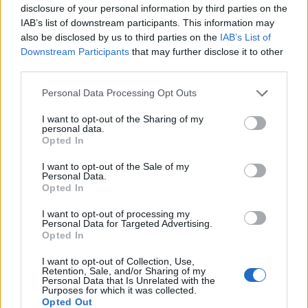
disclosure of your personal information by third parties on the
Μηναίο μισθό στα 718€ μικτά αν είσαι άγαμος/
IAB’s list of downstream participants. This information may
η
και φτάνει
έως και τα
975€
ανάλογα με προηγούμενη
also be disclosed by us to third parties on the
IAB’s List of
εμπειρία και σε περίπτωση που είσαι έγγαμος, για
Downstream Participants
that may further disclose it to other
5ωρη/5ήμερη απασχόληση.
third parties.
Μισθός που θα προσαυξάνεται ανάλογα,
σε περίπτωση
Personal Data Processing Opt Outs
υπερωρίας, νυχτερινής εργασίας ή εργασίας την Κυριακή.
Άλλωστε στη Lidl κάθε λεπτό εργασίας καταγράφεται και
I want to opt-out of the Sharing of my
πληρώνεται.
personal data.
Opted In
Kουπόνια τροφίμων
για τις αγορές σου από τα
καταστήματά μας
100€ κάθε μήνα.
I want to opt-out of the Sale of my
Σταθερά 5ήμερη εργασία.
Ναι, ακόμα και τον Ιούλιο και τον
Personal Data.
Opted In
Αύγουστο.
Ιδιωτική ιατρική ασφάλιση.
Η υγεία σου είναι πάντα η
I want to opt-out of processing my
πρώτη μας προτεραιότητα. Γι’ αυτό όλη η ομάδα μας αποκτά
Personal Data for Targeted Advertising.
Opted In
ιδιωτική ιατρική ασφάλιση.
Πρόγραμμα εκπαίδευσης περίπου 2 μηνών:
πριν μπεις
I want to opt-out of Collection, Use,
στα βαθιά, φροντίζουμε να μάθεις όσα χρειάζεσαι για να
Retention, Sale, and/or Sharing of my
Personal Data that Is Unrelated with the
ξεκινήσεις δουλειά την επόμενη μέρα! Φυσικά και
Purposes for which it was collected.
πληρώνεσαι παράλληλα.
Opted Out