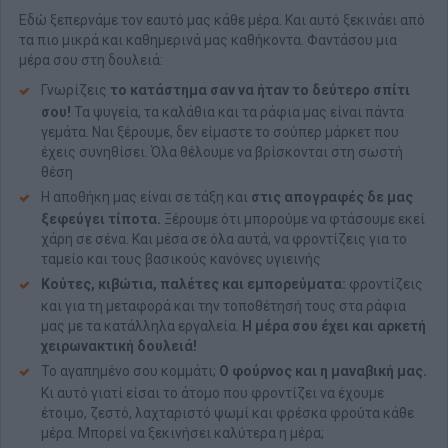
Εδώ ξεπερνάμε τον εαυτό μας κάθε μέρα. Και αυτό ξεκινάει από
τα πιο μικρά και καθημερινά μας καθήκοντα. Φαντάσου μια
μέρα σου στη δουλειά:
Γνωρίζεις
το κατάστημα σαν να ήταν το δεύτερο σπίτι
σου!
Τα ψυγεία, τα καλάθια και τα ράφια μας είναι πάντα
γεμάτα. Ναι ξέρουμε, δεν είμαστε το σούπερ μάρκετ που
έχεις συνηθίσει. Όλα θέλουμε να βρίσκονται στη σωστή
θέση
Η αποθήκη μας είναι σε τάξη και
στις απογραφές δε μας
ξεφεύγει τίποτα.
Ξέρουμε ότι μπορούμε να φτάσουμε εκεί
χάρη σε σένα. Και μέσα σε όλα αυτά, να φροντίζεις για το
ταμείο και τους βασικούς κανόνες υγιεινής
Κούτες, κιβώτια, παλέτες και εμπορεύματα:
φροντίζεις
και για τη μεταφορά και την τοποθέτησή τους στα ράφια
μας με τα κατάλληλα εργαλεία.
H μέρα σου έχει και αρκετή
χειρωνακτική δουλειά!
Το αγαπημένο σου κομμάτι;
Ο φούρνος και η μαναβική μας.
Κι αυτό γιατί είσαι το άτομο που φροντίζει να έχουμε
έτοιμο, ζεστό, λαχταριστό ψωμί και φρέσκα φρούτα κάθε
μέρα. Μπορεί να ξεκινήσει καλύτερα η μέρα;