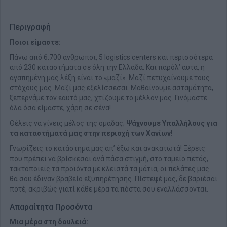
Περιγραφή
Ποιοι είμαστε:
Πάνω από 6.700 άνθρωποι, 5 logistics centers και περισσότερα
από 230 καταστήματα σε όλη την Ελλάδα. Και παρόλ’ αυτά, η
αγαπημένη μας λέξη είναι το «μαζί». Μαζί πετυχαίνουμε τους
στόχους μας. Μαζί μας εξελίσσεσαι. Μαθαίνουμε ασταμάτητα,
ξεπερνάμε τον εαυτό μας, χτίζουμε το μέλλον μας. Γινόμαστε
όλα όσα είμαστε, χάρη σε σένα!
Θέλεις να γίνεις μέλος της ομάδας;
Ψάχνουμε Υπαλλήλους για
τα καταστήματά μας στην περιοχή των Χανίων!
Γνωρίζεις το κατάστημα μας απ’ έξω και ανακατωτά! Ξέρεις
που πρέπει να βρίσκεσαι ανά πάσα στιγμή, στο ταμείο πετάς,
τακτοποιείς τα προϊόντα με κλειστά τα μάτια, οι πελάτες μας
θα σου έδιναν βραβείο εξυπηρέτησης. Πίστεψέ μας, δε βαριέσαι
ποτέ, ακριβώς γιατί κάθε μέρα τα πόστα σου εναλλάσσονται.
Απαραίτητα Προσόντα
Μια μέρα στη δουλειά: