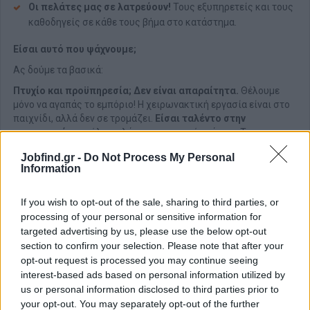
Οι πελάτες μας σε λατρεύουν!
Τους εξυπηρετείς και τους
καθοδηγείς σε κάθε τους βήμα στο κατάστημα.
Είσαι αυτό που ψάχνουμε;
Ας δούμε τα βασικά:
Πτυχίο και προϋπηρεσία; Δεν είναι απαραίτητα.
Θέλουμε
μόνο να αγαπάς το εμπόριο! Η χειρωνακτική εργασία είναι στο
παιχνίδι, αλλά δεν σε τρομάζει.
Είσαι ταλέντο στην
επικοινωνία
και όλοι μιλάνε για την ευγένειά σου. Το
πρόγραμμά σου είναι ευέλικτο και ανοιχτό σε
διαφορετικές
Jobfind.gr -
Do Not Process My Personal
βάρδιες
- με βάση πρόγραμμα που θα ξέρεις πολλές μέρες
Information
πριν.
Σου αρέσει να δουλεύεις με ομάδες
και πάνω από όλα:
μπορείς να γίνεις το επόμενο αγαπημένο πρόσωπο των
πελατών μας.
If you wish to opt-out of the sale, sharing to third parties, or
processing of your personal or sensitive information for
Παροχές
targeted advertising by us, please use the below opt-out
section to confirm your selection. Please note that after your
Τι σου προσφέρουμε εμείς:
opt-out request is processed you may continue seeing
Ξέρουμε πόσο σημαντικό είναι να φροντίζουμε την ομάδα.
interest-based ads based on personal information utilized by
Είμαστε και φέτος Κορυφαίος Εργοδότης στην Ελλάδα (Top
us or personal information disclosed to third parties prior to
Employer). Γιατί δε σταματάμε ποτέ να προσπαθούμε. Μαζί μας,
your opt-out. You may separately opt-out of the further
θα βρεις όλα τα παρακάτω: