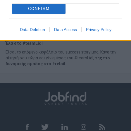
Μια δεμένη ομάδα:
αυτό που μας ξεχωρίζει είναι η
κουλτούρα της ομάδας μας, οι ευκαιρίες που βρίσκουμε για
CONFIRM
να κάνουμε πράγματα μαζί. Μαθαίνουμε online,
μοιραζόμαστε δώρα, γιορτάζουμε, βραβεύουμε τα
αγαπημένα μας καταστήματα, φροντίζουμε ο ένας τον
Data Deletion
Data Access
Privacy Policy
άλλον.
Έλα στο #teamLidl
Είσαι το επόμενο κεφάλαιο του success story μας; Κάνε την
αίτησή σου τώρα και γίνε μέρος του #teamLidl,
της πιο
δυναμικής ομάδας στο #retail.