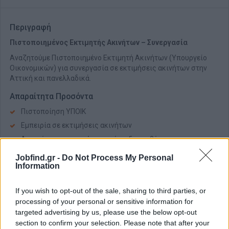
Περιγραφή
Πιστοποιημένος Εκτιμητής Ακινήτων – Συνεργασία
Αναζητούμε Πιστοποιημένο Εκτιμητή Ακινήτων (Υπουργείο
Οικονομικών) για συνεργασία σε εκτιμήσεις ακινήτων στην
Αττική και πανελλαδικά.
Απαραίτητα Προσόντα
Πιστοποίηση ΥΠΟΙΚ
Εμπειρία σε εκτιμήσεις ακινήτων
Δυνατότητα αυτοψιών και σύνταξης εκθέσεων
Επαγγελματισμός και συνέπεια
Jobfind.gr -
Do Not Process My Personal
Information
Παροχές
Ευέλικτη συνεργασία – ανταγωνιστικές αμοιβές
If you wish to opt-out of the sale, sharing to third parties, or
processing of your personal or sensitive information for
targeted advertising by us, please use the below opt-out
section to confirm your selection. Please note that after your