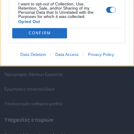
I want to opt-out of Collection, Use,
Retention, Sale, and/or Sharing of my
Personal Data that Is Unrelated with the
Υπηρεσίες υποψηφίων
Purposes for which it was collected.
Opted Out
Καταχώρηση Online Βιογραφικού
CONFIRM
Συμβουλές Καριέρας
Data Deletion
Data Access
Privacy Policy
HR corner
Περιγραφές Θέσεων Εργασίας
Ερωτήσεις συνεντεύξεων
Υπολογισμός καθαρού μισθού
Υπηρεσίες εταιριών