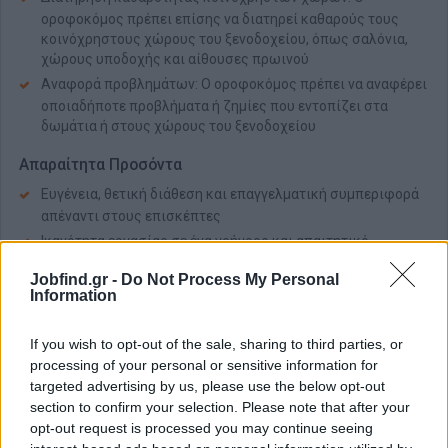
οροφοκόμος πρέπει επίσης να διατηρεί καθαρούς τους
κοινόχρηστους χώρους του ξενοδοχείου, όπως σαλόνια,
χώρους υποδοχής και αίθουσες πρωινού
Αναφορά προβλημάτων: Ο οροφοκόμος πρέπει να αναφέρει
οποιαδήποτε προβλήματα ή ζημίες που εντοπίζει στα
δωμάτια ή στους χώρους του ξενοδοχείου
Απαραίτητα Προσόντα
Ευγένεια, θετική διάθεση και επαγγελματική συμπεριφορά
απέναντι στους επισκέπτες
Ικανότητα εργασίας σε ένα γρήγορο και απαιτητικό
περιβάλλον
Jobfind.gr -
Do Not Process My Personal
Προσοχή στη λεπτομέρεια και επιμέλεια στην εργασία
Information
Ομαδικό πνεύμα και συνεργασία με τις καμαριέρες και τα
υπόλοιπα τμήματα
If you wish to opt-out of the sale, sharing to third parties, or
Ευελιξία στο ωράριο (συμπεριλαμβανομένων βραδινών και
processing of your personal or sensitive information for
σαββατοκύριακων βαρδιών)
targeted advertising by us, please use the below opt-out
section to confirm your selection. Please note that after your
Τήρηση των κανόνων υγιεινής, ασφάλειας και
opt-out request is processed you may continue seeing
καθαριότητας του ξενοδοχείου