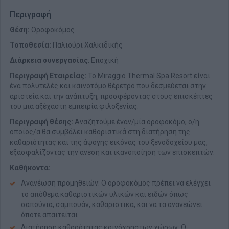
Περιγραφή
Θέση:
Οροφοκόμος
Τοποθεσία:
Παλιούρι Χαλκιδικής
Διάρκεια συνεργασίας
: Εποχική
Περιγραφή Εταιρείας:
Το Miraggio Thermal Spa Resort είναι
ένα πολυτελές και καινοτόμο θέρετρο που δεσμεύεται στην
αριστεία και την ανάπτυξη, προσφέροντας στους επισκέπτες
του μια αξέχαστη εμπειρία φιλοξενίας.
Περιγραφή θέσης:
Αναζητούμε έναν/μία οροφοκόμο, ο/η
οποίος/α θα συμβάλει καθοριστικά στη διατήρηση της
καθαριότητας και της άψογης εικόνας του ξενοδοχείου μας,
εξασφαλίζοντας την άνεση και ικανοποίηση των επισκεπτών.
Καθήκοντα:
Ανανέωση προμηθειών: Ο οροφοκόμος πρέπει να ελέγχει
το απόθεμα καθαριστικών υλικών και ειδών όπως
σαπούνια, σαμπουάν, καθαριστικά, και να τα ανανεώνει
όποτε απαιτείται
Διατήρηση καθαρότητας κοινόχρηστων χώρων: Ο