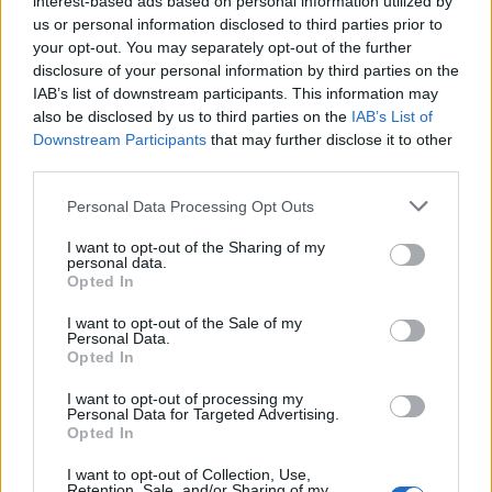
interest-based ads based on personal information utilized by
Παροχές
us or personal information disclosed to third parties prior to
your opt-out. You may separately opt-out of the further
Ικανοποιητικό πακέτο αποδοχών
disclosure of your personal information by third parties on the
6-8 μήνες απασχόληση, εκπαίδευση σε υψηλά στάνταρ
IAB’s list of downstream participants. This information may
παροχής υπηρεσιών και προοπτικές εξέλιξης
also be disclosed by us to third parties on the
IAB’s List of
εργασία σε ένα ευχάριστο, δυναμικό και αναπτυσσόμενο
Downstream Participants
that may further disclose it to other
επαγγελματικό περιβάλλον
third parties.
Διατροφή και στέγαση (για όσους δεν είναι μόνιμοι
Personal Data Processing Opt Outs
κάτοικοι Κασσάνδρας)
I want to opt-out of the Sharing of my
Οι ενδιαφερόμενοι παρακαλούνται να στείλουν πλήρες
personal data.
βιογραφικό σημείωμα. Θα επικοινωνήσουμε στο προσεχές
Opted In
διάστημα μόνο με όσους επιλεγούν για συνέντευξη.
I want to opt-out of the Sale of my
Σεβόμαστε την ιδιωτικότητα σας σύμφωνα με τον Γενικό
Personal Data.
Κανονισμό Προστασίας Προσωπικών Δεδομένων (GDPR).
Opted In
I want to opt-out of processing my
Personal Data for Targeted Advertising.
Opted In
I want to opt-out of Collection, Use,
Retention, Sale, and/or Sharing of my