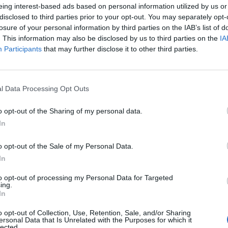
Κάρτα ψηφιακού ταχογράφου
eing interest-based ads based on personal information utilized by us or
disclosed to third parties prior to your opt-out. You may separately opt-
Προϋπηρεσία σε ανάλογη θέση
losure of your personal information by third parties on the IAB’s list of
. This information may also be disclosed by us to third parties on the
IA
Participants
that may further disclose it to other third parties.
l Data Processing Opt Outs
o opt-out of the Sharing of my personal data.
In
o opt-out of the Sale of my Personal Data.
In
to opt-out of processing my Personal Data for Targeted
ing.
In
o opt-out of Collection, Use, Retention, Sale, and/or Sharing
ersonal Data that Is Unrelated with the Purposes for which it
lected.