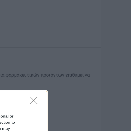
ρεία φαρμακευτικών προϊόντων επιθυμεί να
sonal or
ection to
ou may