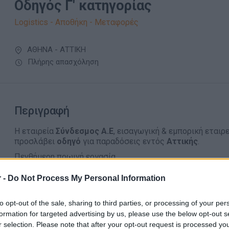
Οδηγός Γ' κατηγορίας
Logistics - Αποθήκη - Μεταφορές
ΑΘΗΝΑ - ΑΤΤΙΚΗ
Πλήρης απασχόληση
Περιγραφή
Η εταιρεία
Σύνδεσμος Α.Ε
, εισαγωγική & εμπορική εται
προσλάβει
οδηγό
για παραδόσεις εντός
Αττικής
.
Πενθήμερη πρωινή εργασία.
 -
Do Not Process My Personal Information
Απαραίτητα Προσόντα
to opt-out of the sale, sharing to third parties, or processing of your per
Δίπλωμα Γ΄ κατηγορίας
formation for targeted advertising by us, please use the below opt-out s
ΠΕΙ
r selection. Please note that after your opt-out request is processed y