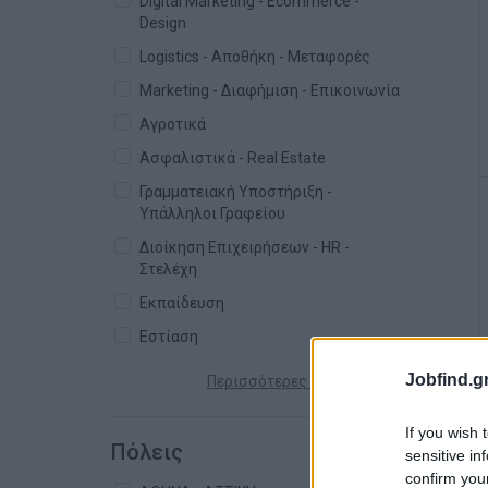
Digital Marketing - Ecommerce -
Design
Logistics - Αποθήκη - Μεταφορές
Marketing - Διαφήμιση - Επικοινωνία
Αγροτικά
Ασφαλιστικά - Real Estate
Γραμματειακή Υποστήριξη -
Υπάλληλοι Γραφείου
Διοίκηση Επιχειρήσεων - HR -
Στελέχη
Εκπαίδευση
Εστίαση
Jobfind.gr
Περισσότερες κατηγορίες +
If you wish 
Πόλεις
sensitive in
confirm you