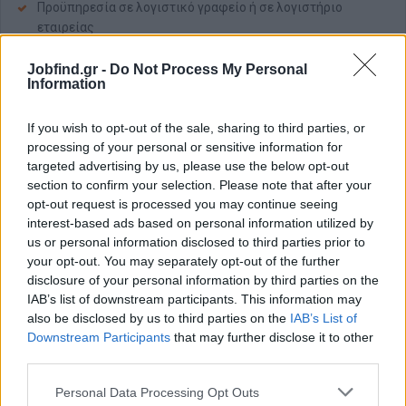
Προϋπηρεσία σε λογιστικό γραφείο ή σε λογιστήριο
εταιρείας
Πολύ καλές γνώσεις φορολογικής νομοθεσίας
Jobfind.gr -
Do Not Process My Personal
Άριστος χειρισμός προγραμμάτων Epsilon Net
Information
Άριστη γνώση της πλατφόρμας myDATA
If you wish to opt-out of the sale, sharing to third parties, or
Παροχές
processing of your personal or sensitive information for
Αρχικός καθαρός μισθός 1.000€ - 1.300€ (αναλόγως
targeted advertising by us, please use the below opt-out
προσόντων και εμπειρίας)
section to confirm your selection. Please note that after your
opt-out request is processed you may continue seeing
Δυνατότητα μισθολογικής εξέλιξης
interest-based ads based on personal information utilized by
Ένσημα πλήρους απασχόλησης
us or personal information disclosed to third parties prior to
Πλήρης καταβολή Δώρου Χριστουγέννων, Δώρου Πάσχα και
your opt-out. You may separately opt-out of the further
επιδόματος άδειας
disclosure of your personal information by third parties on the
Ωράριο εργασίας 09:00 - 17:00 (Δευτέρα - Παρασκευή)
IAB’s list of downstream participants. This information may
also be disclosed by us to third parties on the
IAB’s List of
Χωρίς υπερεργασία και υπερωρίες
Downstream Participants
that may further disclose it to other
third parties.
Personal Data Processing Opt Outs