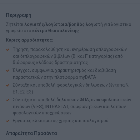
Περιγραφή
Ζητείται
λογιστής/λογίστρια/βοηθός λογιστή
για λογιστικό
γραφείο στο
κέντρο Θεσσαλονίκης
.
Κύριες αρμοδιότητες:
Τήρηση, παρακολούθηση και ενημέρωση απλογραφικών
και διπλογραφικών βιβλίων (Β' και Γ' κατηγορίας) από
διάφορους κλάδους δραστηριότητας
Έλεγχος, συμφωνία, χαρακτηρισμός και διαβίβαση
παραστατικών στην πλατφόρμα myDATA
Σύνταξη και υποβολή φορολογικών δηλώσεων (έντυπα Ν,
Ε1, Ε2, Ε3)
Σύνταξη και υποβολή δηλώσεων ΦΠΑ, ανακεφαλαιωτικών
πινάκων (VIES), INTRASTAT, συμφωνητικών και λοιπών
φορολογικών υποχρεώσεων
Εργασίες κλεισίματος χρήσης και ισολογισμού
Απαραίτητα Προσόντα