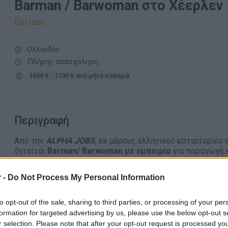
Barman / Barwoman στο Χέερλεν
Εστίαση
Ολλανδία
Πλήρης απασχόληση
1600 € - 1700 € ανά μήνα καθαρά
Περιγραφή
Από την
ALPHA JOBS,
εκ μέρους ελληνικού εστιατορίου 
ζητείται
Barman/
Barwoman με εμπειρία
για παραγωγή κ
*Η θέση εργασίας απευθύνεται σε προσωπικό το οποίο ε
όχι για σεζόν.
 -
Do Not Process My Personal Information
Απαραίτητα Προσόντα
to opt-out of the sale, sharing to third parties, or processing of your per
formation for targeted advertising by us, please use the below opt-out s
Προϋπηρεσία σε αντίστοιχη θέση στην Ελλάδα ή στο
r selection. Please note that after your opt-out request is processed y