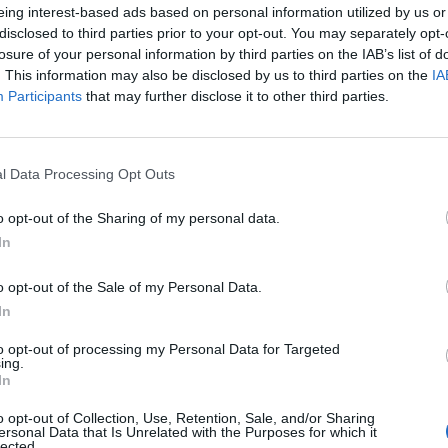
eing interest-based ads based on personal information utilized by us or
Γνώση Αγγλικών σε επίπεδο επικοινωνίας
disclosed to third parties prior to your opt-out. You may separately opt-
Διαβατήριο σε ισχύ ή νέου τύπου ταυτότητα
losure of your personal information by third parties on the IAB’s list of
. This information may also be disclosed by us to third parties on the
IA
Participants
that may further disclose it to other third parties.
Παροχές
Διαμονή
Διατροφή
l Data Processing Opt Outs
Ασφάλιση
o opt-out of the Sharing of my personal data.
Άδεια πληρωμένη
In
1 ρεπό/ εβδομάδα
Ωράριο εργασίας: 13:00-22:00 (συμπεριλαμβάνεται διά
o opt-out of the Sale of my Personal Data.
In
Αρχικός μισθός: 1.600€ - 1.700€ καθαρά
to opt-out of processing my Personal Data for Targeted
Για περισσότερες πληροφορίες μπορείτε να καλείτε στο:
ing.
In
Παρακαλούνται οι ενδιαφερόμενοι όπως αποστείλουν το
με πρόσφατη φωτογραφία.
o opt-out of Collection, Use, Retention, Sale, and/or Sharing
ersonal Data that Is Unrelated with the Purposes for which it
lected.