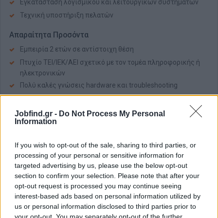
Εγκατάσταση λογισμικού και λειτουργικών συστημάτων
Τεχνική υποστήριξη πελατών
Απαραίτητα Προσόντα
Εμπειρία 2 ετών σε αντίστοιχη θέση
Πτυχίο ΤΕΙ/ΙΕΚ/ΑΕΙ σχετικό με τον τομέα πληροφορικής ή
ηλεκτρονικών
Πολύ καλές γνώσεις hardware και troubleshooting
Καλή γνώση λειτουργικών Windows και Android (επιθυμητή
γνώση iOS & macOS)
Jobfind.gr -
Do Not Process My Personal
Information
Συνέπεια, επαγγελματισμός και ικανότητα συνεργασίας σε
ομάδα
If you wish to opt-out of the sale, sharing to third parties, or
Παροχές
processing of your personal or sensitive information for
Προσφέρουμε:
targeted advertising by us, please use the below opt-out
section to confirm your selection. Please note that after your
Σύγχρονο εργασιακό περιβάλλον με έμφαση στη
opt-out request is processed you may continue seeing
συνεργασία και την εξέλιξη
interest-based ads based on personal information utilized by
Προοπτικές εξέλιξης σε μία σταθερά αναπτυσσόμενη
us or personal information disclosed to third parties prior to
εταιρία
your opt-out. You may separately opt-out of the further