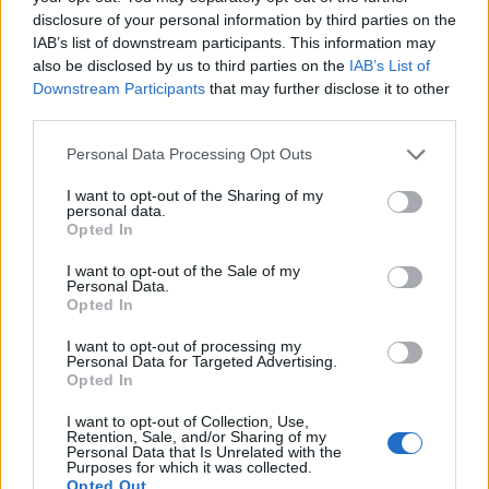
Εκπτώσεις στα προϊόντα της εταιρείας
disclosure of your personal information by third parties on the
IAB’s list of downstream participants. This information may
also be disclosed by us to third parties on the
IAB’s List of
Downstream Participants
that may further disclose it to other
Αίτηση - Αποστολή Βιογραφικού
third parties.
Σας ενδιαφέρει η θέση εργασίας; Εγγραφείτε για να στείλετε το
Personal Data Processing Opt Outs
βιογραφικό σας στην εταιρεία.
I want to opt-out of the Sharing of my
personal data.
Εγγραφή
Είσοδος
Opted In
I want to opt-out of the Sale of my
Personal Data.
Opted In
I want to opt-out of processing my
Personal Data for Targeted Advertising.
Opted In
I want to opt-out of Collection, Use,
Retention, Sale, and/or Sharing of my
Personal Data that Is Unrelated with the
Purposes for which it was collected.
Opted Out