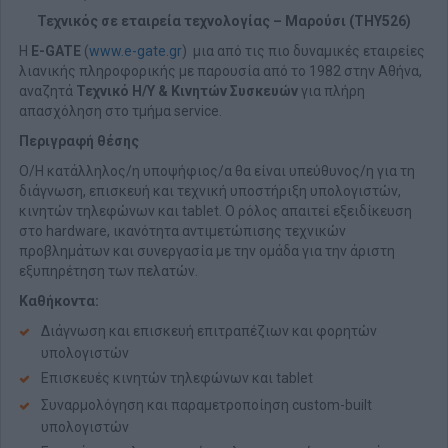
Τεχνικός σε εταιρεία τεχνολογίας – Μαρούσι (THY526)
Η
E-GATE
(
www.e-gate.gr
) μια από τις πιο δυναμικές εταιρείες
λιανικής πληροφορικής με παρουσία από το 1982 στην Αθήνα,
αναζητά
Τεχνικό Η/Υ & Κινητών Συσκευών
για πλήρη
απασχόληση στο τμήμα service.
Περιγραφή θέσης
Ο/Η κατάλληλος/η υποψήφιος/α θα είναι υπεύθυνος/η για τη
διάγνωση, επισκευή και τεχνική υποστήριξη υπολογιστών,
κινητών τηλεφώνων και tablet. Ο ρόλος απαιτεί εξειδίκευση
στο hardware, ικανότητα αντιμετώπισης τεχνικών
προβλημάτων και συνεργασία με την ομάδα για την άριστη
εξυπηρέτηση των πελατών.
Καθήκοντα:
Διάγνωση και επισκευή επιτραπέζιων και φορητών
υπολογιστών
Επισκευές κινητών τηλεφώνων και tablet
Συναρμολόγηση και παραμετροποίηση custom-built
υπολογιστών