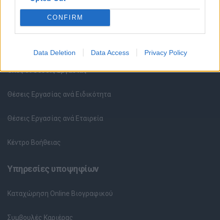
CONFIRM
Θέσεις εργασίας
Data Deletion
Data Access
Privacy Policy
Όλες οι Θέσεις Εργασίας
Θέσεις Εργασίας ανά Ειδικότητα
Θέσεις Εργασίας ανά Εταιρεία
Κέντρο Βοήθειας
Υπηρεσίες υποψηφίων
Καταχώρηση Online Βιογραφικού
Συμβουλές Καριέρας