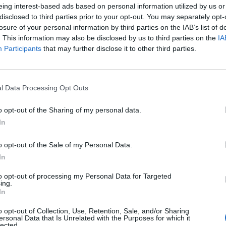
eing interest-based ads based on personal information utilized by us or
Προηγούμενη εμπειρία σε αντίστοιχη θέση θα ληφθεί 
disclosed to third parties prior to your opt-out. You may separately opt-
Αίσθημα ευθύνης και επαγγελματισμού
losure of your personal information by third parties on the IAB’s list of
. This information may also be disclosed by us to third parties on the
IA
Εκπληρωμένες στρατιωτικές Υποχρεώσεις (για τους
Participants
that may further disclose it to other third parties.
Κάτοχος διπλώματος οδήγησης (προαιρετικό)
Παροχές
l Data Processing Opt Outs
Ικανοποιητικός μισθός
o opt-out of the Sharing of my personal data.
Επιβράβευση για Φύλακας Μήνα
In
Σταθερότητα και πλήρης απασχόληση
Συνεχή επαγγελματική κατάρτιση
o opt-out of the Sale of my Personal Data.
In
Εργασιακό περιβάλλον που σέβεται και στηρίζει τον
Προοπτικές εξέλιξης εντός της εταιρείας
to opt-out of processing my Personal Data for Targeted
ing.
Φιλικό εργασιακό περιβάλλον
In
o opt-out of Collection, Use, Retention, Sale, and/or Sharing
ersonal Data that Is Unrelated with the Purposes for which it
lected.