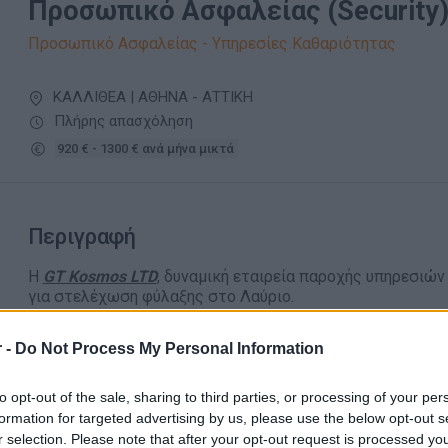
Προσωπικό Ασφαλείας (Security)
Προσωπικό Ασφαλείας - Υπηρεσίες Καθαριότητας
ΚΑΛΛΙΘΕΑ | ΑΘΗΝΑ - ΑΤΤΙΚΗ
Πλήρης απασχόληση
920 € - 1300 € ανά μήνα μικτά
Περιγραφή
Η
GT Kosmos LTD
, δυναμική εταιρεία παροχής υπηρεσιώ
για στελέχωση φύλαξης στο Λαύριο.
Αρμοδιότητες:
Εκτέλεση καθημερινών-διαφορετικών καθ
της εργασίας του συγκεκριμένου σημείου φύλαξης σύμφωνα
 -
Do Not Process My Personal Information
Απαραίτητα Προσόντα
to opt-out of the sale, sharing to third parties, or processing of your per
formation for targeted advertising by us, please use the below opt-out s
Άδεια ΙΕΠΥΑ (ενεργή)
r selection. Please note that after your opt-out request is processed y