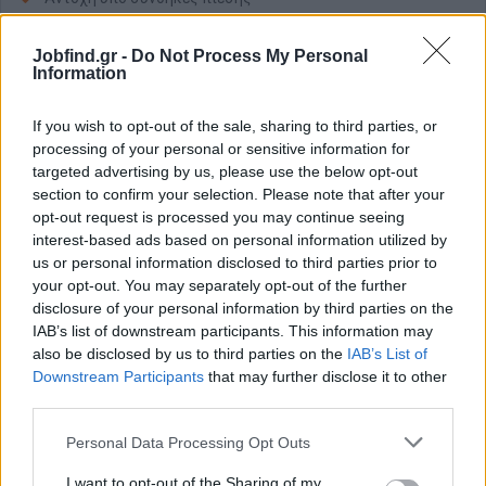
Μεθοδική και προσεκτική εργασία για αποτροπή λαθών και
εξασφάλιση ποιότητας και βέλτιστου αποτελέσματος.
Jobfind.gr -
Do Not Process My Personal
Information
Ομαδικό πνεύμα εργασίας
Κάτοχος μεταφορικού μέσου
If you wish to opt-out of the sale, sharing to third parties, or
Εκπληρωμένες στρατιωτικές υποχρεώσεις
processing of your personal or sensitive information for
targeted advertising by us, please use the below opt-out
Παροχές
section to confirm your selection. Please note that after your
Δυνατότητα σύμβασης αορίστου χρόνου
opt-out request is processed you may continue seeing
interest-based ads based on personal information utilized by
Πλήρης απασχόληση
us or personal information disclosed to third parties prior to
Σταθερός και ανταγωνιστικός μισθός
your opt-out. You may separately opt-out of the further
Ενδοεπιχειρησιακή εκπαίδευση
disclosure of your personal information by third parties on the
Ευκαιρίες εξέλιξης
IAB’s list of downstream participants. This information may
also be disclosed by us to third parties on the
IAB’s List of
Downstream Participants
that may further disclose it to other
third parties.
Personal Data Processing Opt Outs
I want to opt-out of the Sharing of my