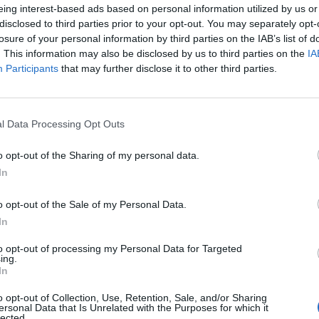
Γνώση χειρισμού Η/Υ
eing interest-based ads based on personal information utilized by us or
Επαγγελματική εμφάνιση και συμπεριφορά
disclosed to third parties prior to your opt-out. You may separately opt-
losure of your personal information by third parties on the IAB’s list of
Ευχάριστη και ευγενική διάθεση απέναντι σε πελάτες
. This information may also be disclosed by us to third parties on the
IA
Participants
that may further disclose it to other third parties.
Παροχές
Το ξενοδοχείο προσφέρει:
l Data Processing Opt Outs
Εκπαίδευση
Διαμονή
o opt-out of the Sharing of my personal data.
Διατροφή
In
Ανταγωνιστικό πακέτο αποδοχών
o opt-out of the Sale of my Personal Data.
Πλήρη ασφάλιση
In
Δυνατότητες εξέλιξης
to opt-out of processing my Personal Data for Targeted
ing.
In
o opt-out of Collection, Use, Retention, Sale, and/or Sharing
Αίτηση - Αποστολή Βιογραφικού
ersonal Data that Is Unrelated with the Purposes for which it
lected.