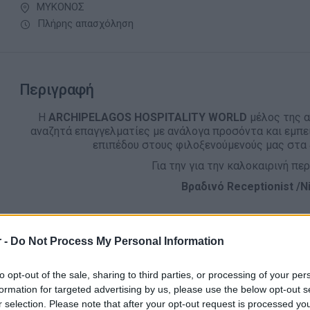
ΜΥΚΟΝΟΣ
Πλήρης απασχόληση
Περιγραφή
H
ARCHIPELAGOS HOSPITALITY WORLD
μέλος της α
αναζητά επαγγελματίες με ανάλογα προσόντα και εμπε
επιπέδου στους φιλοξενούμενούς μας στα 
Για την για την καλοκαιρινή περ
Βραδινό Receptionist /N
Απαραίτητα Προσόντα
 -
Do Not Process My Personal Information
Οι υποψήφιοι πρέπει να διαθέτουν:
Άριστη γνώση Αγγλικών
to opt-out of the sale, sharing to third parties, or processing of your per
formation for targeted advertising by us, please use the below opt-out s
Εμπειρία τουλάχιστον 2-3 χρόνια σε ανάλογη θέση σε
r selection. Please note that after your opt-out request is processed y