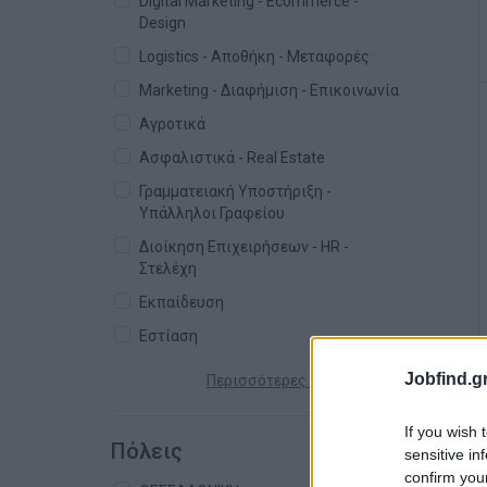
Digital Marketing - Ecommerce -
Design
Logistics - Αποθήκη - Μεταφορές
Marketing - Διαφήμιση - Επικοινωνία
Αγροτικά
Ασφαλιστικά - Real Estate
Γραμματειακή Υποστήριξη -
Υπάλληλοι Γραφείου
Διοίκηση Επιχειρήσεων - HR -
Στελέχη
Εκπαίδευση
Εστίαση
Jobfind.gr
Περισσότερες κατηγορίες +
If you wish 
Πόλεις
sensitive in
confirm you