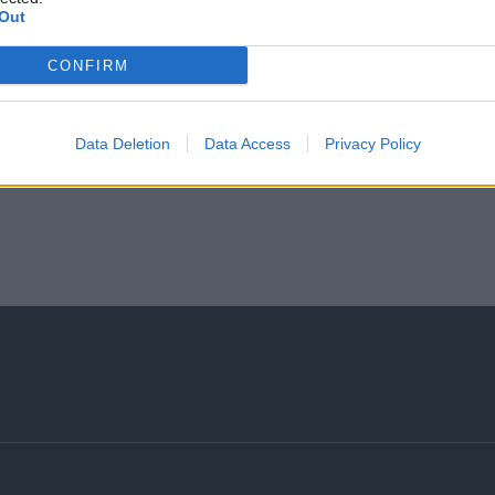
Out
Σας ενδιαφέρει η θέση εργασίας; Εγγραφείτε για να στείλ
CONFIRM
Εγγραφή
Είσοδος
Data Deletion
Data Access
Privacy Policy