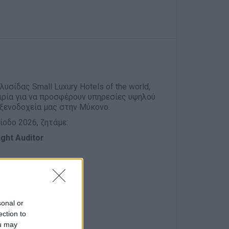
λυσίδας Small Luxury Hotels of the world,
ιρία για να προσφέρουν υπηρεσίες υψηλού
ξενοδοχεία μας στην Μύκονο.
ίοδο 2026, ζητάμε:
ight Auditor
sonal or
ection to
 ξενοδοχείο
ou may