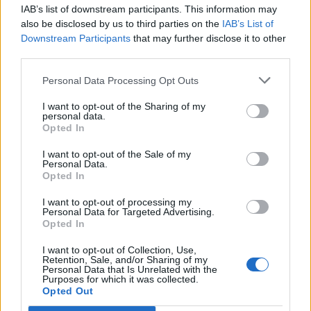
🩺
Υγεία & Ευεξία:
Ομαδικό πρόγραμμα ασφάλισης ζωής &
IAB’s list of downstream participants. This information may
ιατρικής κάλυψης
also be disclosed by us to third parties on the
IAB’s List of
Downstream Participants
that may further disclose it to other
🍽️
Εστιατόριο Εργαζομένων:
Δωρεάν γεύμα ημερησίως
third parties.
🚗
Μεταφορική Υποστήριξη:
Κάρτες μετακίνησης ή διόδια
Personal Data Processing Opt Outs
🛍️
Εκπτώσεις:
Προνομιακές τιμές σε προϊόντα ΙΚΕΑ & άλλα
brands του Ομίλου Fourlis
I want to opt-out of the Sharing of my
personal data.
💻
Ανάπτυξη Υπαλλήλων:
40+ ώρες ετήσιας εκπαίδευσης για
Opted In
συνεχή εξέλιξη
🚀
Ευκαιρίες Καριέρας:
8/10 θέσεις εργασίας καλύπτονται
I want to opt-out of the Sale of my
Personal Data.
εσωτερικά
Opted In
🌍
Συμπεριληπτικό Περιβάλλον:
Διεθνής, φιλική και
πολυπολιτισμική ομάδα
I want to opt-out of processing my
Personal Data for Targeted Advertising.
Οι Άνθρωποι που Αναζητούμε
Opted In
Δίνουν το παράδειγμα
και αναζητούν συνεχώς βελτιώσεις
I want to opt-out of Collection, Use,
και καινοτόμες λύσεις.
Retention, Sale, and/or Sharing of my
Personal Data that Is Unrelated with the
Υποστηρίζουν
τους συναδέλφους και αναλαμβάνουν
Purposes for which it was collected.
πρωτοβουλίες.
Opted Out
Επικεντρώνονται στον πελάτη
και προσφέρουν