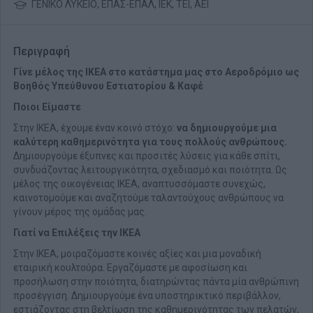
ΓΕΝΙΚΟ ΛΥΚΕΙΟ, ΕΠΑΣ-ΕΠΑΛ, ΙΕΚ, ΤΕΙ, ΑΕΙ
Περιγραφή
Γίνε μέλος της ΙΚΕΑ στο κατάστημα μας στο Αεροδρόμιο ως
Βοηθός Υπεύθυνου Εστιατορίου & Καφέ
Ποιοι Είμαστε
Στην ΙΚΕΑ, έχουμε έναν κοινό στόχο:
να δημιουργούμε μια
καλύτερη καθημερινότητα για τους πολλούς ανθρώπους.
Δημιουργούμε έξυπνες και προσιτές λύσεις για κάθε σπίτι,
συνδυάζοντας λειτουργικότητα, σχεδιασμό και ποιότητα. Ως
μέλος της οικογένειας ΙΚΕΑ, αναπτυσσόμαστε συνεχώς,
καινοτομούμε και αναζητούμε ταλαντούχους ανθρώπους να
γίνουν μέρος της ομάδας μας.
Γιατί να Επιλέξεις την ΙΚΕΑ
Στην ΙΚΕΑ, μοιραζόμαστε κοινές αξίες και μια μοναδική
εταιρική κουλτούρα. Εργαζόμαστε με αφοσίωση και
προσήλωση στην ποιότητα, διατηρώντας πάντα μία ανθρώπινη
προσέγγιση. Δημιουργούμε ένα υποστηρικτικό περιβάλλον,
εστιάζοντας στη βελτίωση της καθημερινότητας των πελατών,