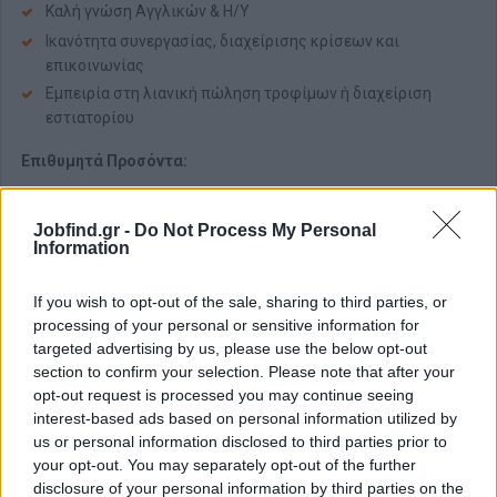
Καλή γνώση Αγγλικών & Η/Υ
Ικανότητα συνεργασίας, διαχείρισης κρίσεων και
επικοινωνίας
Εμπειρία στη λιανική πώληση τροφίμων ή διαχείριση
εστιατορίου
Επιθυμητά Προσόντα:
Πτυχίο Διοίκησης Επιχειρήσεων ή Τουριστικών
Επαγγελμάτων
Jobfind.gr -
Do Not Process My Personal
Information
Τι Προσφέρουμε
Στην ΙΚΕΑ, πιστεύουμε στη δύναμη των ανθρώπων και
If you wish to opt-out of the sale, sharing to third parties, or
δημιουργούμε ένα περιβάλλον, όπου όλοι μπορούν να
processing of your personal or sensitive information for
αναπτυχθούν και να εξελιχθούν μαζί μας.
targeted advertising by us, please use the below opt-out
section to confirm your selection. Please note that after your
💰
Ανταγωνιστικό Πακέτο Αποδοχών:
Με πλήρες πακέτο
παροχών & επιπλέον παροχές
opt-out request is processed you may continue seeing
interest-based ads based on personal information utilized by
🎁
Επιπλέον παροχές μέσα στο έτος (δωροκάρτες /
us or personal information disclosed to third parties prior to
δωροεπιταγές):
Με ενισχύσεις σε περιόδους όπως
your opt-out. You may separately opt-out of the further
Χριστούγεννα & Πάσχα.
disclosure of your personal information by third parties on the