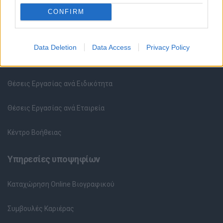
CONFIRM
Θέσεις εργασίας
Data Deletion
Data Access
Privacy Policy
Όλες οι Θέσεις Εργασίας
Θέσεις Εργασίας ανά Ειδικότητα
Θέσεις Εργασίας ανά Εταιρεία
Κέντρο Βοήθειας
Υπηρεσίες υποψηφίων
Καταχώρηση Online Βιογραφικού
Συμβουλές Καριέρας