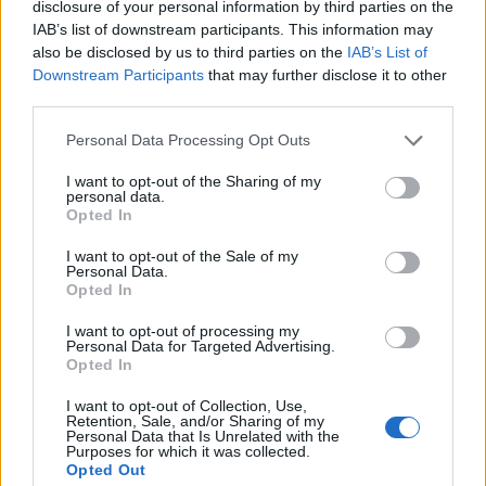
disclosure of your personal information by third parties on the
IAB’s list of downstream participants. This information may
Παροχές
also be disclosed by us to third parties on the
IAB’s List of
Η εταιρεία προσφέρει
Downstream Participants
that may further disclose it to other
third parties.
Σύμβαση αορίστου χρόνου, πλήρους απασχόλησης
Κυλιόμενο ωράριο – φυσική παρουσία στον σταθμό
Personal Data Processing Opt Outs
Σταθερές αποδοχές και ασφάλιση
I want to opt-out of the Sharing of my
Σταθερό εργασιακό περιβάλλον σε μια εταιρεία με διεθνή
personal data.
παρουσία και προοπτικές
Opted In
I want to opt-out of the Sale of my
Personal Data.
Opted In
I want to opt-out of processing my
Personal Data for Targeted Advertising.
Opted In
I want to opt-out of Collection, Use,
Retention, Sale, and/or Sharing of my
Personal Data that Is Unrelated with the
Purposes for which it was collected.
Opted Out