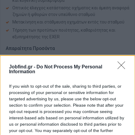
και ευγενική συμπεριφορά
Οπτικός έλεγχος κατάστασης οχήματος και άμεση αναφορά
ζημιών ή φθορών στον υπεύθυνο σταθμού
Μετακίνηση και στάθμευση οχημάτων εντός του σταθμού
Τήρηση των προτύπων ποιότητας, καθαριότητας και
εξυπηρέτησης της EXER
Απαραίτητα Προσόντα
Προφίλ Υποψηφίου
Συνέπεια, εργατικότητα και προσοχή στη λεπτομέρεια
Jobfind.gr -
Do Not Process My Personal
Information
Δίπλωμα οδήγησης Β' κατηγορίας (απαραίτητο)
Καλή γνώση της περιοχής Θεσσαλονίκης
If you wish to opt-out of the sale, sharing to third parties, or
Ευγενική, επαγγελματική συμπεριφορά στην επαφή με τον
processing of your personal or sensitive information for
πελάτη
targeted advertising by us, please use the below opt-out
Βασική γνώση Αγγλικών θα θεωρηθεί προσόν (για την
section to confirm your selection. Please note that after your
opt-out request is processed you may continue seeing
επικοινωνία με πελάτες κατά τη μεταφορά)
interest-based ads based on personal information utilized by
Προϋπηρεσία σε πλυντήριο αυτοκινήτων ή σε αντίστοιχη
us or personal information disclosed to third parties prior to
θέση θα θεωρηθεί προσόν
your opt-out. You may separately opt-out of the further
Ομαδικό πνεύμα και ευελιξία