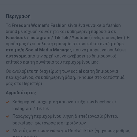
Περιγραφή
Τα
Freedom Woman’s Fashion
είναι ένα γυναικείο fashion
brand με ισχυρή κοινότητα και καθημερινή παρουσία σε
Facebook / Instagram / TikTok / Youtube
(reels, stories, live). Η
ομάδα μας έχει πολυετή εμπειρία στα social και αναζητούμε
έτοιμο/η Social Media Manager,
που να μπορεί να δουλέψει
αυτόνομα
από την αρχή και να ανεβάσει το δημιουργικό
επίπεδο και τη συνέπεια του περιεχομένου μας.
Θα αναλάβετε τη διαχείριση των social και τη δημιουργία
περιεχομένου, σε καθημερινή βάση, in-house στο κατάστημά
μας στο Περιστέρι.
Αρμοδιότητες
Καθημερινή διαχείριση και ανάπτυξη των Facebook /
Instagram / TikTok
Παραγωγή περιεχομένου: λήψη & επεξεργασία βίντεο,
backstage, φωτογράφιση προϊόντων
Μοντάζ σύντομων video για Reels/TikTok (γρήγορος ρυθμός