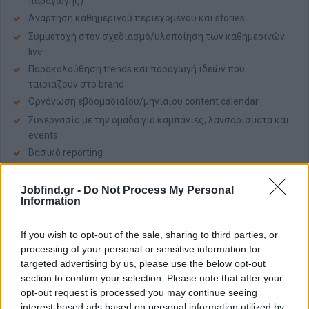
παραγωγής)
Ανάρτηση καθημερινού περιεχομένου και stories
Συμμετοχή στον σχεδιασμό/υλοποίηση των καθημερινών
live
Παρακολούθηση trends και παραγωγή ιδεών που
ταιριάζουν στο brand
Οργάνωση εβδομαδιαίου/μηνιαίου content calendar
Συνεργασία με την ομάδα για καμπάνιες, λανσαρίσματα και
events
Βασικό reporting
Απαραίτητα Προσόντα
Jobfind.gr -
Do Not Process My Personal
Information
Πραγματική εμπειρία διαχείρισης social για brand/
επιχείρηση (ιδανικά retail/fashion)
CapCut σε παραγωγικό επίπεδο (υπότιτλοι, cuts, tempo,
If you wish to opt-out of the sale, sharing to third parties, or
exports)
processing of your personal or sensitive information for
targeted advertising by us, please use the below opt-out
Διαθεσιμότητα για full-time, in-house εργασία στο Περιστέρι
section to confirm your selection. Please note that after your
Συνέπεια, σοβαρότητα, ομαδικό πνεύμα και θετική ενέργεια
opt-out request is processed you may continue seeing
Δημιουργικότητα με εμπορική σκέψη
interest-based ads based on personal information utilized by