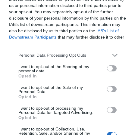
us or personal information disclosed to third parties prior to
Εξοικείωση με Canva / Lightroom ή Photoshop / Premiere ή
your opt-out. You may separately opt-out of the further
DaVinci (bonus)
disclosure of your personal information by third parties on the
Άνεση στην παραγωγή περιεχομένου μέσα στο κατάστημα
IAB’s list of downstream participants. This information may
(κινητό, φως, κάδρο, ρυθμός)
also be disclosed by us to third parties on the
IAB’s List of
Εμπειρία σε fashion/beauty/retail περιεχόμενο
Downstream Participants
that may further disclose it to other
third parties.
Παροχές
Σταθερό, πλήρες ωράριο σε αναπτυσσόμενο brand
Personal Data Processing Opt Outs
Δημιουργικό περιβάλλον με ισχυρή γυναικεία κοινότητα
I want to opt-out of the Sharing of my
personal data.
Προοπτική εξέλιξης και ανάληψης μεγαλύτερων creative
Opted In
projects
Αποδοχές ανάλογα με εμπειρία και ευθύνες (ενδεικτική
I want to opt-out of the Sale of my
Personal Data.
αξιολόγηση στο αρχικό στάδιο)
Opted In
I want to opt-out of processing my
Personal Data for Targeted Advertising.
Opted In
I want to opt-out of Collection, Use,
Retention, Sale, and/or Sharing of my