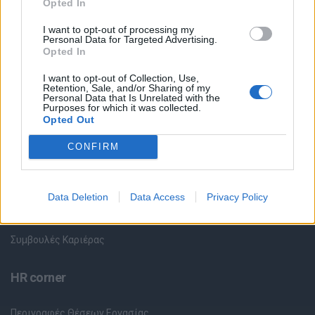
Opted In
Όλες οι Θέσεις Εργασίας
I want to opt-out of processing my
Personal Data for Targeted Advertising.
Opted In
Θέσεις Εργασίας ανά Ειδικότητα
I want to opt-out of Collection, Use,
Retention, Sale, and/or Sharing of my
Personal Data that Is Unrelated with the
Θέσεις Εργασίας ανά Εταιρεία
Purposes for which it was collected.
Opted Out
Κέντρο Βοήθειας
CONFIRM
Υπηρεσίες υποψηφίων
Data Deletion
Data Access
Privacy Policy
Καταχώρηση Online Βιογραφικού
Συμβουλές Καριέρας
HR corner
Περιγραφές Θέσεων Εργασίας