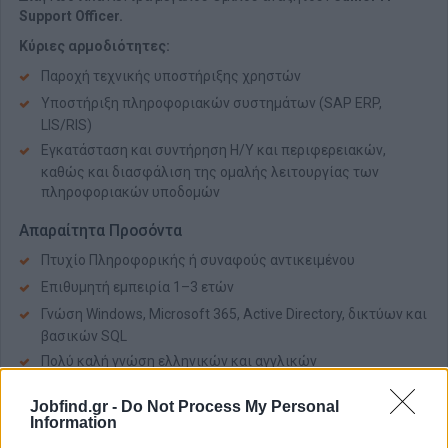
Support Officer.
Κύριες αρμοδιότητες:
Παροχή τεχνικής υποστήριξης χρηστών
Υποστήριξη πληροφοριακών συστημάτων (SAP ERP,
LIS/RIS)
Εγκατάσταση και συντήρηση Η/Υ και περιφερειακών,
καθώς και διασφάλιση της ομαλής λειτουργίας των
πληροφοριακών υποδομών
Απαραίτητα Προσόντα
Πτυχίο Πληροφορικής ή συναφούς αντικειμένου
Επιθυμητή εμπειρία 1–3 ετών
Γνώση Windows, Microsoft 365, Active Directory, δικτύων και
βασικών SQL
Πολύ καλή γνώση ελληνικών και αγγλικών
Jobfind.gr -
Do Not Process My Personal
Information
Αίτηση - Αποστολή Βιογραφικού