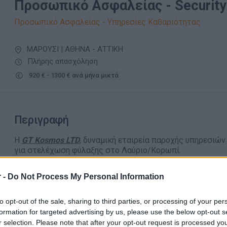
Προσωπικό Ασφαλείας - Security
Προσωπικό Ασφαλείας - Υπηρεσίες Καθαριότητας
ΜΑΡΟΥΣΙ | ΑΘΗΝΑ - ΑΤΤΙΚΗ
Πλήρης απασχόληση
920 € - 1300 € ανά μήνα μικτά
Περιγραφή
Η
GT Kosmos LTD
, δυναμική εταιρεία παροχής υπηρεσιώ
για στελέχωση φύλαξης στο Λαύριο/Κορωπί.
Αρμοδιότητες
: Εκτέλεση καθημερινών-διαφορετικών καθ
της εργασίας του συγκεκριμένου σημείου φύλαξης σύμφωνα
 -
Do Not Process My Personal Information
Απαραίτητα Προσόντα
to opt-out of the sale, sharing to third parties, or processing of your per
formation for targeted advertising by us, please use the below opt-out s
Άδεια ΙΕΠΥΑ (ενεργή)
r selection. Please note that after your opt-out request is processed y