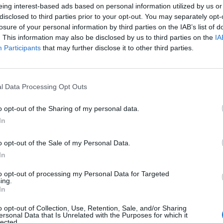
eing interest-based ads based on personal information utilized by us or
Προηγούμενη εμπειρία σε αντίστοιχη θέση θα ληφθεί 
disclosed to third parties prior to your opt-out. You may separately opt-
Αίσθημα ευθύνης και επαγγελματισμού
losure of your personal information by third parties on the IAB’s list of
. This information may also be disclosed by us to third parties on the
IA
Εκπληρωμένες στρατιωτικές Υποχρεώσεις (για τους
Participants
that may further disclose it to other third parties.
Κάτοχος διπλώματος οδήγησης (προαιρετικό)
Παροχές
l Data Processing Opt Outs
Ικανοποιητικός μισθός
o opt-out of the Sharing of my personal data.
Επιβράβευση για Φύλακας Μήνα
In
Δυνατότητα για πλήρη απασχόληση
Συνεχής εκπαίδευση
o opt-out of the Sale of my Personal Data.
In
Δυνατότητες εξέλιξης
Φιλικό εργασιακό περιβάλλον
to opt-out of processing my Personal Data for Targeted
ing.
In
o opt-out of Collection, Use, Retention, Sale, and/or Sharing
ersonal Data that Is Unrelated with the Purposes for which it
lected.