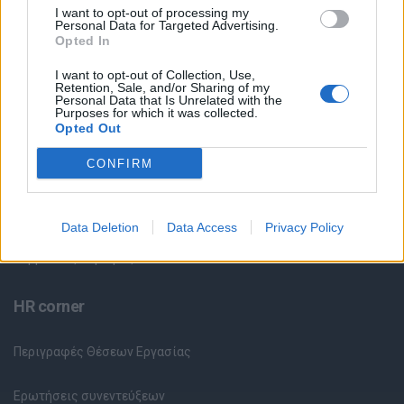
I want to opt-out of processing my
Personal Data for Targeted Advertising.
Θέσεις Εργασίας ανά Ειδικότητα
Opted In
I want to opt-out of Collection, Use,
Θέσεις Εργασίας ανά Εταιρεία
Retention, Sale, and/or Sharing of my
Personal Data that Is Unrelated with the
Purposes for which it was collected.
Κέντρο Βοήθειας
Opted Out
CONFIRM
Υπηρεσίες υποψηφίων
Καταχώρηση Online Βιογραφικού
Data Deletion
Data Access
Privacy Policy
Συμβουλές Καριέρας
HR corner
Περιγραφές Θέσεων Εργασίας
Ερωτήσεις συνεντεύξεων